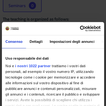
Seminars
0
The teaching is organized as follows:
GNATOLOGIA
Credits
Period
Consenso
Dettagli
Impostazioni degli annunci
In
2
2° SEMESTRE
Academic staff
Uso responsabile dei dati
Giulio Conti
Noi e
i nostri 1022 partner
trattiamo i vostri dati
personali, ad esempio il vostro numero IP, utilizzando
Lessons timetable
tecnologie come i cookie per memorizzare e accedere
alle informazioni sul vostro dispositivo al fine di
pubblicare annunci e contenuti personalizzati, misurare
ATTIVITA' PRATICA IN
gli annunci e i contenuti, ricercare il pubblico e sviluppare
GNATOLOGIA
i servizi. Avete la possibilità di scegliere chi utilizza i
vostri dati e per quali scopi. Le vostre scelte in materia di