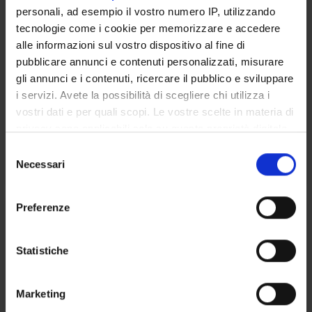
personali, ad esempio il vostro numero IP, utilizzando
Credits
tecnologie come i cookie per memorizzare e accedere
2
alle informazioni sul vostro dispositivo al fine di
Period
pubblicare annunci e contenuti personalizzati, misurare
INSEGNAMENTI ANNUALI M46
gli annunci e i contenuti, ricercare il pubblico e sviluppare
i servizi. Avete la possibilità di scegliere chi utilizza i
Academic staff
vostri dati e per quali scopi. Le vostre scelte in materia di
Giovanni Corrocher
privacy sono applicabili solo su questa proprietà digitale
in cui avete effettuato le vostre scelte. È possibile
S
Lessons timetable
modificare o revocare il proprio consenso in qualsiasi
Necessari
e
momento dalla Dichiarazione sui cookie o facendo clic
l
sull'icona di attivazione della privacy.
e
Preferenze
ATTIVITA' PRATICA IN
z
ORTODONZIA
Con il tuo consenso, vorremmo anche:
i
raccogliere informazioni sulla tua posizione
o
Statistiche
Credits
geografica, con un'approssimazione di qualche
n
2
metro,
e
Marketing
Identificare il tuo dispositivo, scansionandolo
d
Period