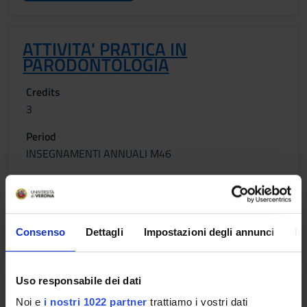
ATTIVITA' PRATICA IN
PARODONTOLOGIA
Credits
3
Period
INSEGNAMENTI ANNUALI M46
Academic staff
Giorgio Lombardo
Lessons timetable
Consenso
Dettagli
Impostazioni degli annunci
In
Uso responsabile dei dati
ATTIVITA' PRATICA IN PROTESI
Noi e
i nostri 1022 partner
trattiamo i vostri dati