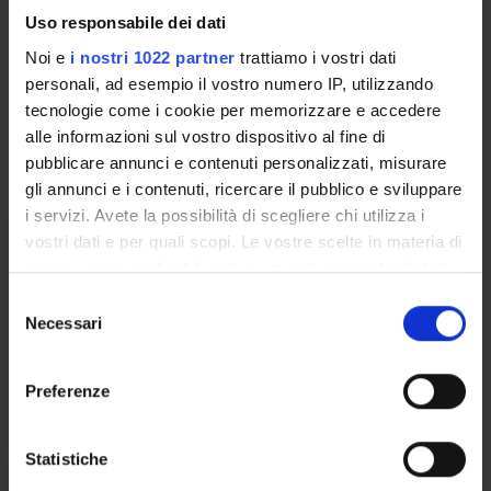
Uso responsabile dei dati
Sede
Noi e
i nostri 1022 partner
trattiamo i vostri dati
VERONA
personali, ad esempio il vostro numero IP, utilizzando
tecnologie come i cookie per memorizzare e accedere
Seminari
0
alle informazioni sul vostro dispositivo al fine di
pubblicare annunci e contenuti personalizzati, misurare
L'insegnamento è organizzato come segue:
gli annunci e i contenuti, ricercare il pubblico e sviluppare
i servizi. Avete la possibilità di scegliere chi utilizza i
PARODONTOLOGIA
vostri dati e per quali scopi. Le vostre scelte in materia di
privacy sono applicabili solo su questa proprietà digitale
Crediti
Periodo
in cui avete effettuato le vostre scelte. È possibile
S
4
PRIMO SEMESTRE
modificare o revocare il proprio consenso in qualsiasi
Necessari
e
momento dalla Dichiarazione sui cookie o facendo clic
l
Sede
Docenti
sull'icona di attivazione della privacy.
e
VERONA
Giorgio Lombardo
Preferenze
z
Con il tuo consenso, vorremmo anche:
i
raccogliere informazioni sulla tua posizione
o
Statistiche
geografica, con un'approssimazione di qualche
n