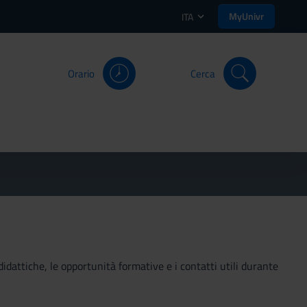
MyUnivr
ITA
Orario
Cerca
didattiche, le opportunità formative e i contatti utili durante