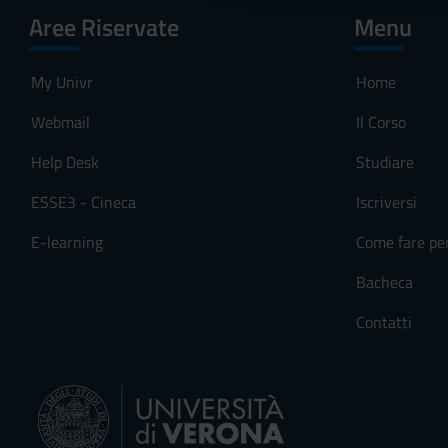
Aree Riservate
Menu
o
n
s
My Univr
Home
e
Webmail
Il Corso
n
s
Help Desk
Studiare
o
ESSE3 - Cineca
Iscriversi
E-learning
Come fare pe
Bacheca
Contatti