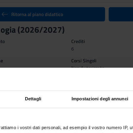
Ritorna al piano didattico
logia (2026/2027)
nto
Crediti
6
ne
Corsi Singoli
Non Autorizzato
 organizzato come segue:
TOLOGIA
ATTI
Dettagli
Impostazioni degli annunci
PAR
Periodo
Crediti
1° SEMESTRE MM2R
2
rattiamo i vostri dati personali, ad esempio il vostro numero IP, 