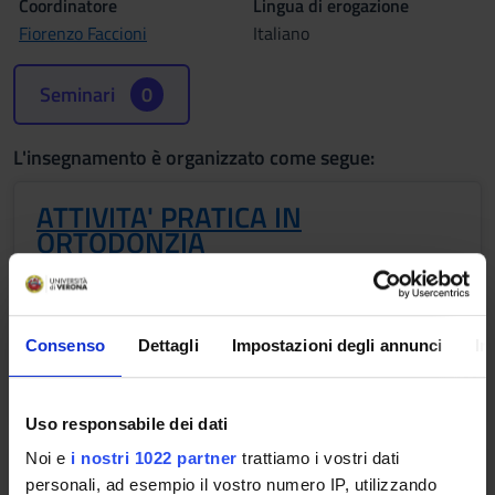
Coordinatore
Lingua di erogazione
Fiorenzo Faccioni
Italiano
Seminari
0
L'insegnamento è organizzato come segue:
ATTIVITA' PRATICA IN
ORTODONZIA
Crediti
Periodo
6
Lezioni 1°-2° semestre
Consenso
Dettagli
Impostazioni degli annunci
In
Docenti
Fiorenzo Faccioni
Uso responsabile dei dati
Noi e
i nostri 1022 partner
trattiamo i vostri dati
ATTIVITA' PRATICA IN
personali, ad esempio il vostro numero IP, utilizzando