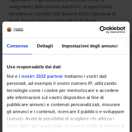
svolgimento delle attività didattiche, le opportunità
formative e i contatti utili durante tutto il percorso di
studi, fino al conseguimento del titolo finale.
Ulteriori attività formative
Consenso
Dettagli
Impostazioni degli annunci
In
Ulteriori Attività formativa D e F
Uso responsabile dei dati
Noi e
i nostri 1022 partner
trattiamo i vostri dati
A.A. 2013/2014
personali, ad esempio il vostro numero IP, utilizzando
tecnologie come i cookie per memorizzare e accedere
alle informazioni sul vostro dispositivo al fine di
Queste informazioni sono destinate esclusivamente
pubblicare annunci e contenuti personalizzati, misurare
agli studenti e alle studentesse già iscritti a questo
gli annunci e i contenuti, ricercare il pubblico e sviluppare
corso.
i servizi. Avete la possibilità di scegliere chi utilizza i
Se sei un nuovo studente interessato
vostri dati e per quali scopi. Le vostre scelte in materia di
all'immatricolazione, trovi le informazioni sul percorso