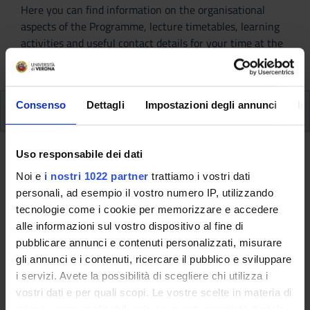
Here you can find information on the organisational
aspects of the Programme, lecture timetables, learning
activities and useful contact details for your time at the
University, from enrolment to graduation.
Consenso
Dettagli
Impostazioni degli annunci
In
Additional learning activities
Type D and Type F activities
Uso responsabile dei dati
Noi e
i nostri 1022 partner
trattiamo i vostri dati
A.A. 2015/2016
personali, ad esempio il vostro numero IP, utilizzando
tecnologie come i cookie per memorizzare e accedere
alle informazioni sul vostro dispositivo al fine di
pubblicare annunci e contenuti personalizzati, misurare
This information is intended exclusively for students
gli annunci e i contenuti, ricercare il pubblico e sviluppare
already enrolled in this course.
i servizi. Avete la possibilità di scegliere chi utilizza i
If you are a new student interested in enrolling, you
vostri dati e per quali scopi. Le vostre scelte in materia di
can find information about the course of study on the
privacy sono applicabili solo su questa proprietà digitale