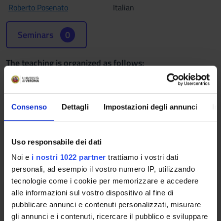
Roberto Posenato
Italian
Seminars
0
The teaching is organized as follows:
COMPLESSITÀ
Consenso
Dettagli
Impostazioni degli annunci
In
Credits
Period
6
I semestre
Academic staff
Uso responsabile dei dati
Roberto Posenato
Noi e
i nostri 1022 partner
trattiamo i vostri dati
personali, ad esempio il vostro numero IP, utilizzando
tecnologie come i cookie per memorizzare e accedere
ALGORITMI
alle informazioni sul vostro dispositivo al fine di
pubblicare annunci e contenuti personalizzati, misurare
Credits
Period
gli annunci e i contenuti, ricercare il pubblico e sviluppare