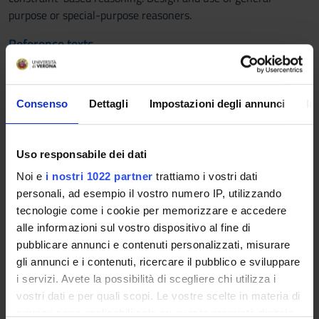
purpose or special-purpose reasoners.
Reference texts
PUBLISHING
AUTHOR
TITLE
HOUSE
YEAR
ISB
Consenso
Dettagli
Impostazioni degli annunci
In
Ricardo
Automated
Kluwer
2004
1-4020
Caferra,
Model
Academic
Uso responsabile dei dati
Alexander
Building
Publishers
Leitsch,
(Edizione 1)
Noi e
i nostri 1022 partner
trattiamo i vostri dati
Nicolas
personali, ad esempio il vostro numero IP, utilizzando
Peltier
tecnologie come i cookie per memorizzare e accedere
alle informazioni sul vostro dispositivo al fine di
Daniel
Decision
Springer
2008
978-3-
pubblicare annunci e contenuti personalizzati, misurare
Kroening,
Procedures.
7410
gli annunci e i contenuti, ricercare il pubblico e sviluppare
Ofer
An
i servizi. Avete la possibilità di scegliere chi utilizza i
Strichman
algorithmic
vostri dati e per quali scopi. Le vostre scelte in materia di
point of
privacy sono applicabili solo su questa proprietà digitale