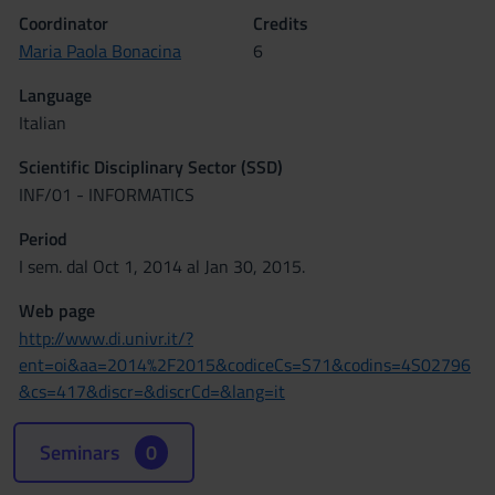
Coordinator
Credits
Maria Paola Bonacina
6
Language
Italian
Scientific Disciplinary Sector (SSD)
INF/01 - INFORMATICS
Period
I sem. dal Oct 1, 2014 al Jan 30, 2015.
Web page
http://www.di.univr.it/?
ent=oi&aa=2014%2F2015&codiceCs=S71&codins=4S02796
&cs=417&discr=&discrCd=&lang=it
Seminars
0