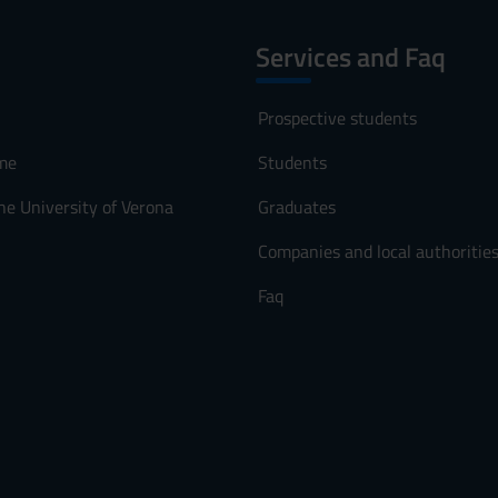
Services and Faq
Prospective students
me
Students
he University of Verona
Graduates
Companies and local authoritie
Faq