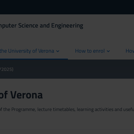
mputer Science and Engineering
the University of Verona
How to enrol
How
cur
4/2025)
 of Verona
 the Programme, lecture timetables, learning activities and useful