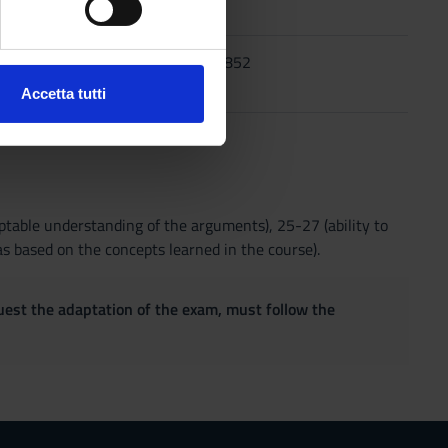
ezione dettagli
. Puoi
ss
1996
0-8493-852
Accetta tutti
l media e per analizzare il
ostri partner che si occupano
azioni che hai fornito loro o
eptable understanding of the arguments), 25-27 (ability to
as based on the concepts learned in the course).
quest the adaptation of the exam, must follow the