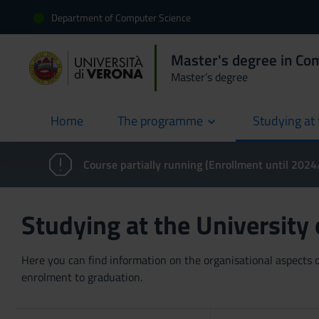
Department of Computer Science
Master's degree in Co
Master’s degree
Home
The programme
Studying at 
current
Course partially running (Enrollment until 202
Studying at the University
Here you can find information on the organisational aspects of
enrolment to graduation.