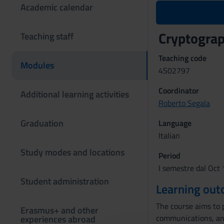
Academic calendar
Cryptogra
Teaching staff
Teaching code
Modules
4S02797
Coordinator
Additional learning activities
Roberto Segala
Graduation
Language
Italian
Study modes and locations
Period
I semestre dal Oct 
Student administration
Learning ou
The course aims to p
Erasmus+ and other
communications, and
experiences abroad