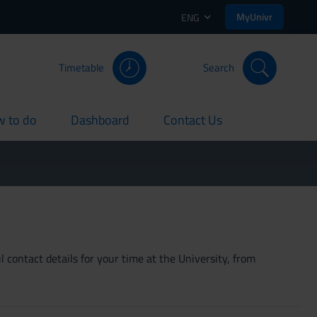
MyUnivr
ENG
Timetable
Search
 to do
Dashboard
Contact Us
rent
current
current
 contact details for your time at the University, from