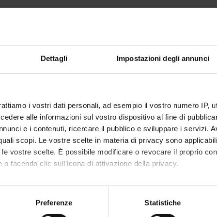
ourse the student will have to demonstrate to know and understan
finitional aspects of the problems together with the formal tools fo
 student to choose autonomously the most appropriate algorithms f
Dettagli
Impostazioni degli annunci
equently to learn independently new proposals in cryptographic fie
ography (DES, AES), CBC, public key cryptography (Diffie-Hellman
rattiamo i vostri dati personali, ad esempio il vostro numero IP, 
s, one-way trapdoor functions, pseudo-random bit and function gen
dere alle informazioni sul vostro dispositivo al fine di pubblica
1), bit commitment, verifiable secret sharing, Zero-Knowledge, m
nunci e i contenuti, ricercare il pubblico e sviluppare i servizi. A
r quali scopi. Le vostre scelte in materia di privacy sono applicabi
to le vostre scelte. È possibile modificare o revocare il proprio 
 o facendo clic sull'icona di attivazione della privacy.
PUBLISHI
TITLE
HOUSE
mo anche:
Cryptography and Network
Prentice H
oni sulla tua posizione geografica, con un'approssimazione di qu
Preferenze
Statistiche
Security: Principles and Practice
spositivo, scansionandolo attivamente alla ricerca di caratteristich