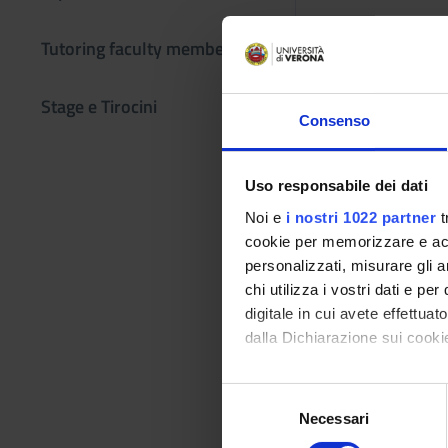
At the end of the c
Tutoring faculty members
protocols and the de
Stage e Tirocini
This will allow the
Consenso
literature, and cons
Program
Uso responsabile dei dati
Symmetric key crypt
Noi e
i nostri 1022 partner
t
secure cryptosystem
cookie per memorizzare e acce
functions (MD5, SHA
personalizzati, misurare gli an
chi utilizza i vostri dati e pe
Reference texts
digitale in cui avete effettua
dalla Dichiarazione sui cookie
AUTHOR
Con il tuo consenso, vorrem
S
W. Stallings
raccogliere informazi
Necessari
e
Identificare il tuo di
l