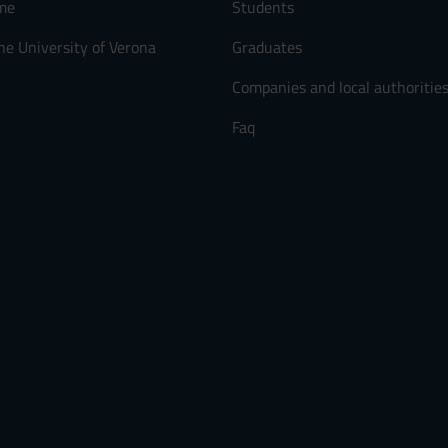
me
Students
he University of Verona
Graduates
Companies and local authoritie
Faq