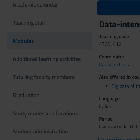
Academic calendar
Data-inte
Teaching staff
Teaching code
Modules
4S001412
Coordinator
Additional learning activities
Damiano Carra
Tutoring faculty members
Also offered in cou
Big data
of t
Graduation
Language
Italian
Study modes and locations
Period
I semestre dal Oct 
Student administration
Learning ou