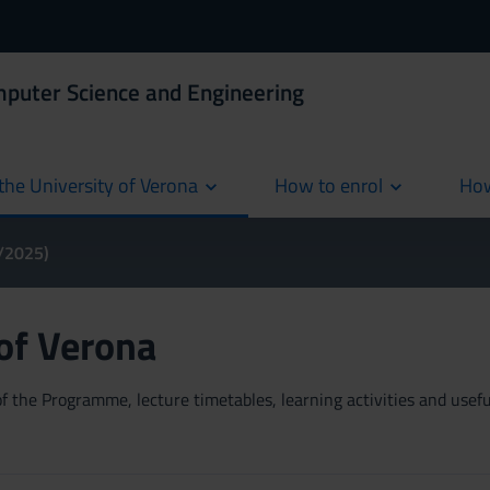
mputer Science and Engineering
the University of Verona
How to enrol
How
cur
4/2025)
 of Verona
 the Programme, lecture timetables, learning activities and useful