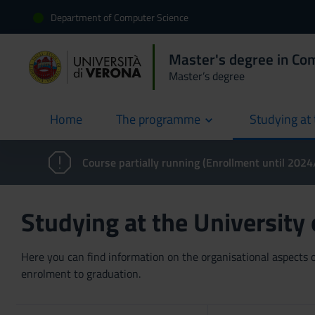
Department of Computer Science
Master's degree in Co
Master’s degree
Home
The programme
Studying at 
current
Course partially running (Enrollment until 202
Studying at the University
Here you can find information on the organisational aspects of
enrolment to graduation.