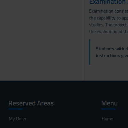
Examination
s
Examination consist
e
the capability to ap
n
studies. The project
s
the evaluation of t
o
Students with di
instructions gi
Reserved Areas
Menu
My Univr
Home