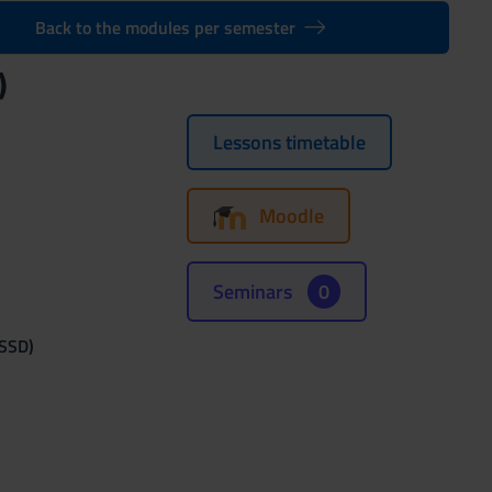
Back to the modules per semester
)
Lessons timetable
Moodle
Seminars
0
(SSD)