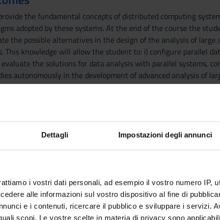
provide the fundamental concepts of distributed computing systems
ms adopted by these systems. At the end of the course the stud
e the possible alternatives in the design of the analysis of large 
s. This knowledge will allow the student to: i) configure parallel da
) evaluate the solutions for data analysis with parallel systems, c
udies autonomously in the development of advanced analysis of lar
meworks:
ystems (HDFS);
rocessing (MapReduce, Pregel);
Dettagli
Impostazioni degli annunci
(Pig, Hive);
HBase, Cassandra).
rattiamo i vostri dati personali, ad esempio il vostro numero IP, 
hms for text processing;
dere alle informazioni sul vostro dispositivo al fine di pubblica
ms (inverted indexing);
nunci e i contenuti, ricercare il pubblico e sviluppare i servizi. A
PageRank).
r quali scopi. Le vostre scelte in materia di privacy sono applicabi