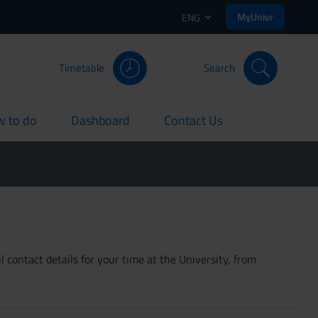
MyUnivr
ENG
Timetable
Search
 to do
Dashboard
Contact Us
rent
current
current
 contact details for your time at the University, from