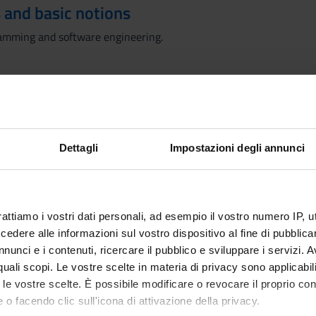
 and basic notions
amming and software engineering.
lop the following topics:
d Authentication
Dettagli
Impostazioni degli annunci
lities
 Lab
ssembly x86 and ELF
nalysis: gdb, ghidra
rattiamo i vostri dati personali, ad esempio il vostro numero IP, 
ing and patching of binaries
dere alle informazioni sul vostro dispositivo al fine di pubblica
ttacks
nunci e i contenuti, ricercare il pubblico e sviluppare i servizi. A
ormat string vulnerabilities
r quali scopi. Le vostre scelte in materia di privacy sono applicabi
to le vostre scelte. È possibile modificare o revocare il proprio 
n
 o facendo clic sull'icona di attivazione della privacy.
niques