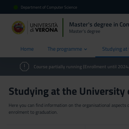
Department of Computer Science
Master's degree in Co
Master’s degree
Home
The programme
Studying at 
current
Course partially running (Enrollment until 202
Studying at the University
Here you can find information on the organisational aspects of
enrolment to graduation.