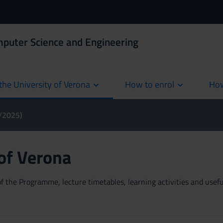
mputer Science and Engineering
the University of Verona
How to enrol
How
cur
4/2025)
 of Verona
 the Programme, lecture timetables, learning activities and useful