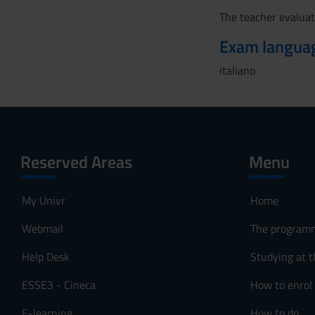
The teacher evaluat
Exam langua
italiano
Reserved Areas
Menu
My Univr
Home
Webmail
The program
Help Desk
Studying at t
ESSE3 - Cineca
How to enrol
E-learning
How to do