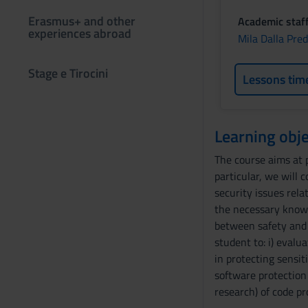
Erasmus+ and other
Academic staf
experiences abroad
Mila Dalla Pre
Stage e Tirocini
Lessons tim
Learning obje
The course aims at 
particular, we will 
security issues rela
the necessary knowle
between safety and c
student to: i) evalu
in protecting sensit
software protection 
research) of code pr