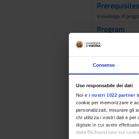
Prerequisites
Knowledge of progr
Program
The course will deve
Software Security
* Secure Systems
* Access Control an
Consenso
* Software Vulnerabi
* Software Security
** background on a
Uso responsabile dei dati
** tools for binary a
Noi e
i nostri 1022 partner
t
** reverse engineer
cookie per memorizzare e acce
** buffer overflow a
personalizzati, misurare gli an
** stack canaries, f
chi utilizza i vostri dati e pe
digitale in cui avete effettua
Software Protectio
dalla Dichiarazione sui cookie
* Obfuscation Tech