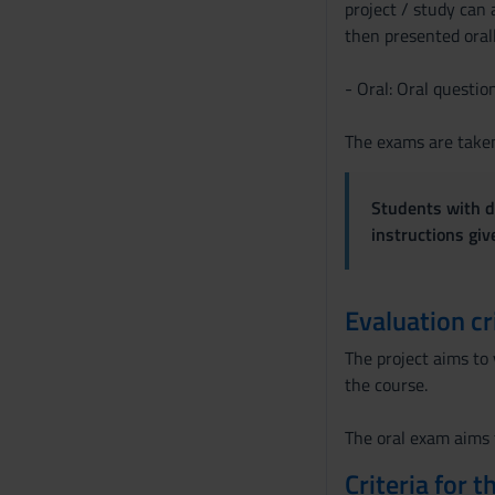
project / study can 
s
then presented orall
o
- Oral: Oral questio
The exams are taken
Students with di
instructions gi
Evaluation cr
The project aims to 
the course.
The oral exam aims 
Criteria for 