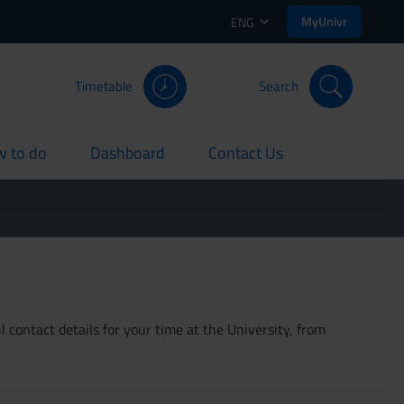
MyUnivr
ENG
Timetable
Search
 to do
Dashboard
Contact Us
rent
current
current
 contact details for your time at the University, from