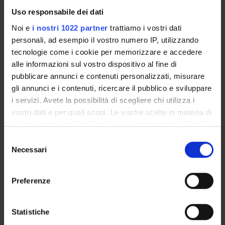
continue studies in the Information Systems field.
Uso responsabile dei dati
Prerequisites and basic notions
Noi e
i nostri 1022 partner
trattiamo i vostri dati
Basic concepts of databases.
personali, ad esempio il vostro numero IP, utilizzando
tecnologie come i cookie per memorizzare e accedere
Program
alle informazioni sul vostro dispositivo al fine di
pubblicare annunci e contenuti personalizzati, misurare
- Decision support systems.
gli annunci e i contenuti, ricercare il pubblico e sviluppare
-- Data Integration.
i servizi. Avete la possibilità di scegliere chi utilizza i
- Data Analytics.
vostri dati e per quali scopi. Le vostre scelte in materia di
-- Dashboard and Data Visualization.
privacy sono applicabili solo su questa proprietà digitale
-- OLAP queries.
in cui avete effettuato le vostre scelte. È possibile
-- Classification.
S
modificare o revocare il proprio consenso in qualsiasi
Necessari
--- Decision Trees.
e
momento dalla Dichiarazione sui cookie o facendo clic
--- Bayesian classification.
l
sull'icona di attivazione della privacy.
--- Association rules classification.
e
Preferenze
--- Classification accuracy.
z
Con il tuo consenso, vorremmo anche:
--- Spatial Data Classification.
i
raccogliere informazioni sulla tua posizione
-- Clustering.
o
Statistiche
geografica, con un'approssimazione di qualche
--- Spatial Data Classification.
n