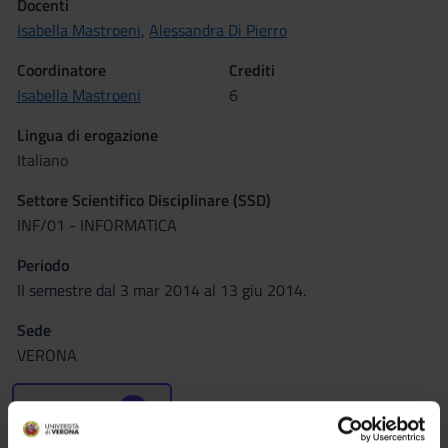
Docenti
Isabella Mastroeni
,
Alessandra Di Pierro
Coordinatore
Crediti
Isabella Mastroeni
6
Lingua di erogazione
Italiano
Settore Scientifico Disciplinare (SSD)
INF/01 - INFORMATICA
Periodo
II semestre dal 3 mar 2014 al 13 giu 2014.
Sede
VERONA
Seminari
0