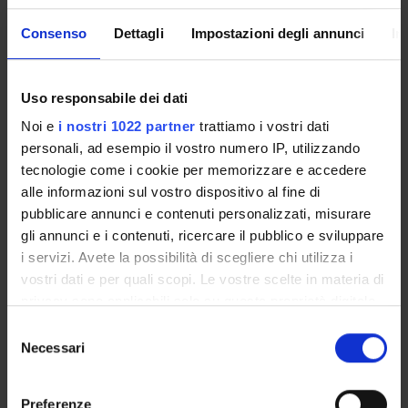
Obiettivi formativi
Consenso
Dettagli
Impostazioni degli annunci
In
Gli obiettivi formativi di questo corso consistono
nell'approfondire argomenti avanzati inerenti i compilatori e
l'analisi statica con lo scopo di comprendere in modo più
Uso responsabile dei dati
approfondito tecniche avanzate di trasformazione di
Noi e
i nostri 1022 partner
trattiamo i vostri dati
programmi, il cui intento non è necessariamente quello
personali, ad esempio il vostro numero IP, utilizzando
classico di ottimizzare il codice, ma anche quello più di
tecnologie come i cookie per memorizzare e accedere
frontiera che consiste nel proteggerlo nascondendo
alle informazioni sul vostro dispositivo al fine di
informazione o scoprendo vulnerabilità.
pubblicare annunci e contenuti personalizzati, misurare
Programma
gli annunci e i contenuti, ricercare il pubblico e sviluppare
i servizi. Avete la possibilità di scegliere chi utilizza i
- Introduzione al corso
vostri dati e per quali scopi. Le vostre scelte in materia di
- Fondamenti matematici
privacy sono applicabili solo su questa proprietà digitale
- Teoria dei reticoli
in cui avete effettuato le vostre scelte. È possibile
S
- Interpretazione astratta
modificare o revocare il proprio consenso in qualsiasi
Necessari
e
- Control flow graphs (CFG)
momento dalla Dichiarazione sui cookie o facendo clic
l
- Compilazione e ottimizzazione
sull'icona di attivazione della privacy.
e
- Approcci algoritmici per l'ottimizzazione
Preferenze