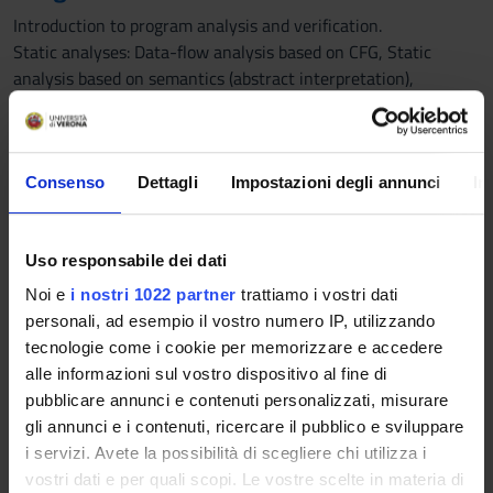
Introduction to program analysis and verification.
Static analyses: Data-flow analysis based on CFG, Static
analysis based on semantics (abstract interpretation),
numerical analysis, alias and inter-procedural analysis (nods)
Dynamic analyses: Formal foundations of testing, Monitoring.
Verification: Model checking
Slicing: Transformation technique for program analysis and
Consenso
Dettagli
Impostazioni degli annunci
In
verification.
Reference texts
Uso responsabile dei dati
Noi e
i nostri 1022 partner
trattiamo i vostri dati
PUBLISHING
personali, ad esempio il vostro numero IP, utilizzando
AUTHOR
TITLE
HOUSE
YEAR
tecnologie come i cookie per memorizzare e accedere
alle informazioni sul vostro dispositivo al fine di
Seidl,
Compiler
Springer
2012
9
pubblicare annunci e contenuti personalizzati, misurare
Helmut,
Design
gli annunci e i contenuti, ricercare il pubblico e sviluppare
Wilhelm,
Analysis and
i servizi. Avete la possibilità di scegliere chi utilizza i
Reinhard,
Transformation
vostri dati e per quali scopi. Le vostre scelte in materia di
Hack,
(Edizione 1)