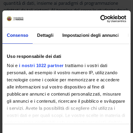
quantità di dati, insieme ai paradigmi di programmazione
adottati da tali sistemi. Al termine del corso lo studente dovrà
dimostrare di avere acquisito le conoscenze necessarie per
valutare le possibili alternative nella progettazione dell'analisi
di grandi moli di dati, considerando i benefici e le limitazioni
Consenso
Dettagli
Impostazioni degli annunci
In
dei diversi approcci. Queste conoscenze consentiranno allo
studente di: i) configurare sistemi paralleli di elaborazione di
dati; ii) progettare soluzioni per analizzare grandi moli di dati;
Uso responsabile dei dati
iii) valutare le soluzioni per l'analisi dei dati con sistemi
Noi e
i nostri 1022 partner
trattiamo i vostri dati
paralleli, considerando le risorse di sistema necessarie
personali, ad esempio il vostro numero IP, utilizzando
all'analisi stessa; iv) proseguire gli studi in modo autonomo
tecnologie come i cookie per memorizzare e accedere
nell’ambito dello sviluppo di analisi avanzate di grandi moli di
alle informazioni sul vostro dispositivo al fine di
dati.
pubblicare annunci e contenuti personalizzati, misurare
Programma
gli annunci e i contenuti, ricercare il pubblico e sviluppare
i servizi. Avete la possibilità di scegliere chi utilizza i
* Framework di programmazione:
vostri dati e per quali scopi. Le vostre scelte in materia di
-- Filesystem distribuiti (HDFS);
privacy sono applicabili solo su questa proprietà digitale
-- Analisi di dati e grafi (MapReduce, Pregel);
in cui avete effettuato le vostre scelte. È possibile
S