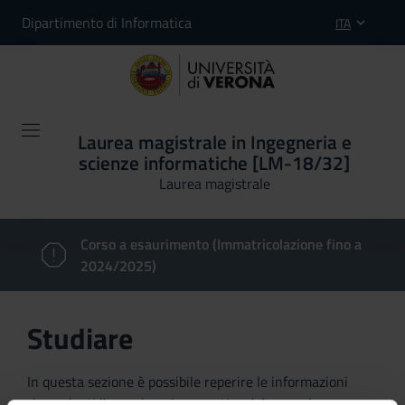
Dipartimento di Informatica
ITA
Laurea magistrale in Ingegneria e
scienze informatiche [LM-18/32]
Laurea magistrale
Corso a esaurimento (Immatricolazione fino a
2024/2025)
Studiare
In questa sezione è possibile reperire le informazioni
riguardanti l'organizzazione pratica del corso, lo