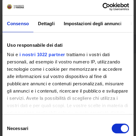
svolgimento delle attività didattiche, le opportunità
formative e i contatti utili durante tutto il percorso di
studi, fino al conseguimento del titolo finale.
Consenso
Dettagli
Impostazioni degli annunci
In
Insegnamenti
Uso responsabile dei dati
Noi e
i nostri 1022 partner
trattiamo i vostri dati
personali, ad esempio il vostro numero IP, utilizzando
Ritorna al piano didattico
tecnologie come i cookie per memorizzare e accedere
alle informazioni sul vostro dispositivo al fine di
Ritorna agli insegnamenti per periodo
pubblicare annunci e contenuti personalizzati, misurare
gli annunci e i contenuti, ricercare il pubblico e sviluppare
Verifica automatica dei programmi
i servizi. Avete la possibilità di scegliere chi utilizza i
vostri dati e per quali scopi. Le vostre scelte in materia di
Codice insegnamento
Crediti
privacy sono applicabili solo su questa proprietà digitale
4S012350
6
in cui avete effettuato le vostre scelte. È possibile
S
L'insegnamento è mutuato dall'insegnamento
Verifica
modificare o revocare il proprio consenso in qualsiasi
Necessari
e
automatica di sistemi
(2024/2025) - Laurea magistrale in
momento dalla Dichiarazione sui cookie o facendo clic