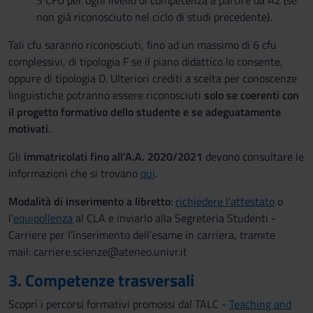
3 CFU per ogni livello di competenza a partire da A2 (se
non già riconosciuto nel ciclo di studi precedente).
Tali cfu saranno riconosciuti, fino ad un massimo di 6 cfu
complessivi, di tipologia F se il piano didattico lo consente,
oppure di tipologia D. Ulteriori crediti a scelta per conoscenze
linguistiche potranno essere riconosciuti
solo se coerenti con
il progetto formativo dello studente e se adeguatamente
motivati
.
Gli
immatricolati fino all'A.A. 2020/2021
devono consultare le
informazioni che si trovano
qui
.
Modalità di inserimento a libretto
:
richiedere l’attestato
o
l'
equipollenza
al CLA e inviarlo alla Segreteria Studenti -
Carriere per l’inserimento dell’esame in carriera, tramite
mail: carriere.scienze@ateneo.univr.it
3. Competenze trasversali
Scopri i percorsi formativi promossi dal TALC -
Teaching and