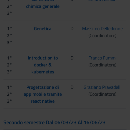
2°
chimica generale
3°
1°
Genetica
D
Massimo Delledonne
2°
(Coordinatore)
3°
1°
Introduction to
D
Franco Fummi
2°
docker &
(Coordinatore)
3°
kubernetes
1°
Progettazione di
D
Graziano Pravadelli
2°
app mobile tramite
(Coordinatore)
3°
react native
Secondo semestre Dal 06/03/23 Al 16/06/23