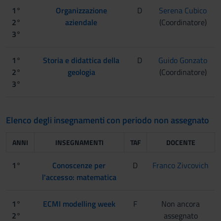
1°
Organizzazione
D
Serena Cubico
2°
aziendale
(Coordinatore)
3°
1°
Storia e didattica della
D
Guido Gonzato
2°
geologia
(Coordinatore)
3°
Elenco degli insegnamenti con periodo non assegnato
ANNI
INSEGNAMENTI
TAF
DOCENTE
1°
Conoscenze per
D
Franco Zivcovich
l'accesso: matematica
1°
ECMI modelling week
F
Non ancora
2°
assegnato