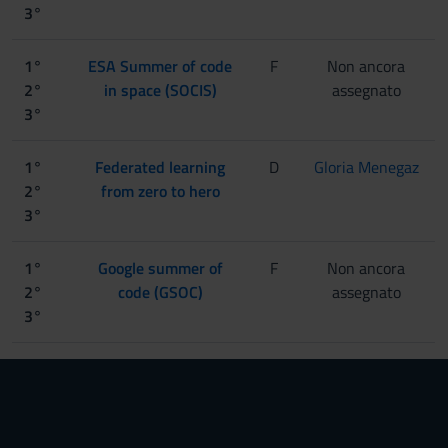
3°
1°
ESA Summer of code
F
Non ancora
2°
in space (SOCIS)
assegnato
3°
1°
Federated learning
D
Gloria Menegaz
2°
from zero to hero
3°
1°
Google summer of
F
Non ancora
2°
code (GSOC)
assegnato
3°