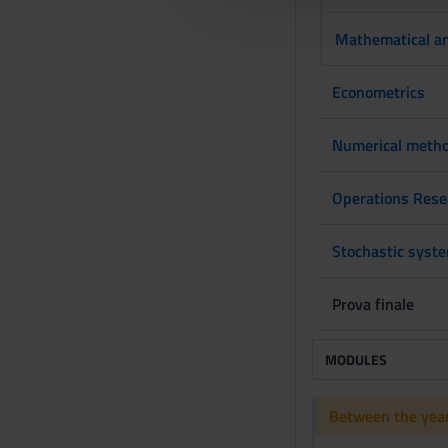
l
c
Mathematical an
o
n
Econometrics
s
e
Numerical method
n
s
Operations Rese
o
Stochastic syst
Prova finale
MODULES
Between the year