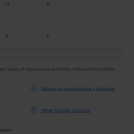
12
D
-
6
F
-
ent types of educational activities, indicated by a letter.
C
Related or complementary activities
F
Other training activities
ations