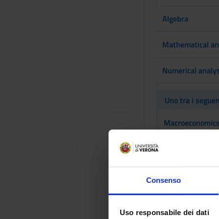
Algebra
Mathematical an
Numerical analys
Uno tra i segue
Macroeconomic
Physics 2
Geometry
Consenso
Uno tra i segue
Uso responsabile dei dati