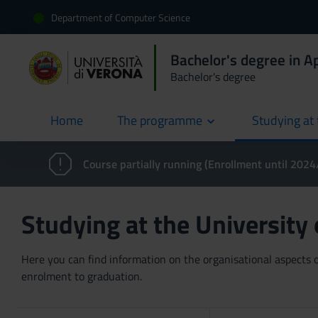
Department of Computer Science
Bachelor's degree in 
Bachelor's degree
Home
The programme
Studying at 
current
Course partially running (Enrollment until 202
Studying at the University
Here you can find information on the organisational aspects of
enrolment to graduation.