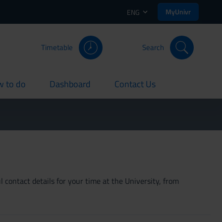
MyUnivr
ENG
Timetable
Search
 to do
Dashboard
Contact Us
rent
current
current
 contact details for your time at the University, from