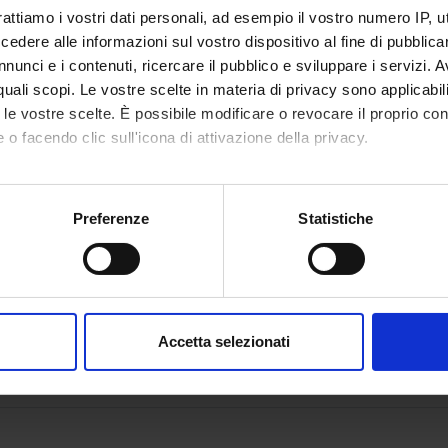
dels in biology
rattiamo i vostri dati personali, ad esempio il vostro numero IP, 
dere alle informazioni sul vostro dispositivo al fine di pubblica
nunci e i contenuti, ricercare il pubblico e sviluppare i servizi. A
r quali scopi. Le vostre scelte in materia di privacy sono applicabi
to le vostre scelte. È possibile modificare o revocare il proprio 
 o facendo clic sull'icona di attivazione della privacy.
ms I
mo anche:
oni sulla tua posizione geografica, con un'approssimazione di qu
Preferenze
Statistiche
tivated in the A.Y. 2015/2016
spositivo, scansionandolo attivamente alla ricerca di caratteristich
aborati i tuoi dati personali e imposta le tue preferenze nella
s
consenso in qualsiasi momento dalla Dichiarazione sui cookie.
amenti tra i seguenti per un totale di 12 cfu
Accetta selezionati
nalizzare contenuti ed annunci, per fornire funzionalità dei socia
matics
inoltre informazioni sul modo in cui utilizzi il nostro sito con i n
icità e social media, i quali potrebbero combinarle con altre inform
lizzo dei loro servizi.