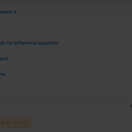
alysis 3
s for differential equations
arch
ems
s: 1°- 2°- 3°