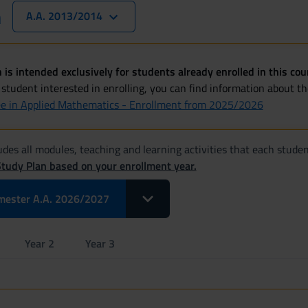
n
A.A. 2013/2014
 is intended exclusively for students already enrolled in this cou
 student interested in enrolling, you can find information about t
ee in Applied Mathematics - Enrollment from 2025/2026
des all modules, teaching and learning activities that each studen
Study Plan based on your enrollment year.
Toggle Dropdown Select Modules pe
mester A.A. 2026/2027
Year 2
Year 3