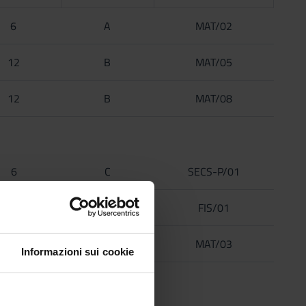
6
A
MAT/02
12
B
MAT/05
12
B
MAT/08
6
C
SECS-P/01
6
C
FIS/01
6
B
MAT/03
Informazioni sui cookie