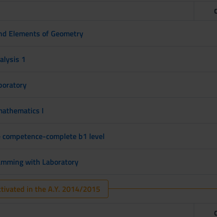
and Elements of Geometry
alysis 1
boratory
mathematics I
e competence-complete b1 level
mming with Laboratory
tivated in the A.Y. 2014/2015