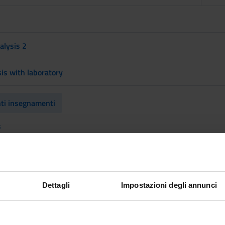
alysis 2
is with laboratory
nti insegnamenti
s
Dettagli
Impostazioni degli annunci
nti insegnamenti