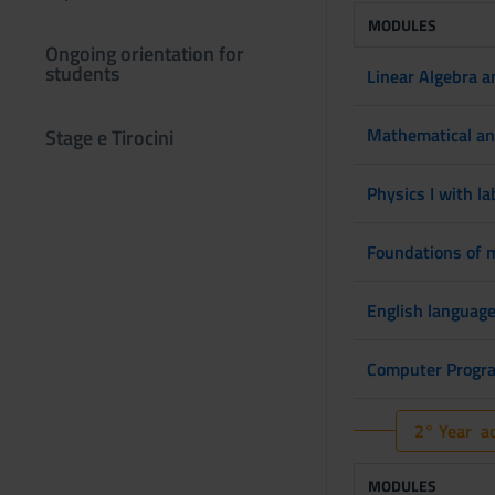
MODULES
Ongoing orientation for
students
Linear Algebra 
Mathematical an
Stage e Tirocini
Physics I with la
Foundations of 
English languag
Computer Progra
2° Year ac
MODULES