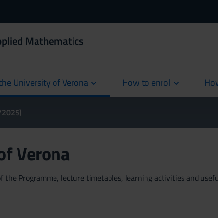
Applied Mathematics
the University of Verona
How to enrol
How
cur
4/2025)
 of Verona
 the Programme, lecture timetables, learning activities and useful