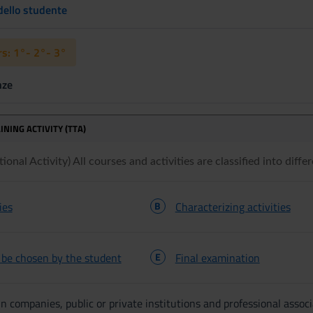
 dello studente
s: 1°- 2°- 3°
nze
INING ACTIVITY (TTA)
onal Activity) All courses and activities are classified into differ
ies
B
Characterizing activities
o be chosen by the student
E
Final examination
n companies, public or private institutions and professional associ