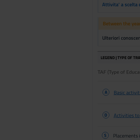
Attivita' a scelta
Between the year
Ulteriori conosce
LEGEND | TYPE OF TRA
TAF (Type of Educati
A
Basic activit
D
Activities t
S
Placements i