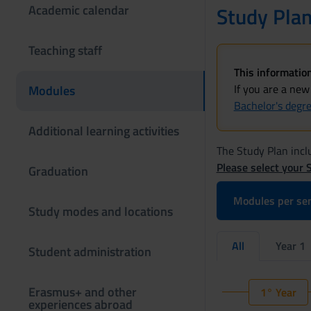
Academic calendar
Study Pla
Teaching staff
This information
If you are a new
Modules
Bachelor's degr
Additional learning activities
The Study Plan inclu
Please select your 
Graduation
Modules per se
Study modes and locations
All
Year 1
Student administration
Erasmus+ and other
1° Year
experiences abroad