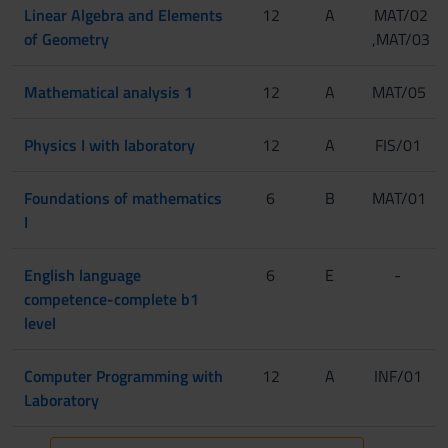
Linear Algebra and Elements
12
A
MAT/02
of Geometry
,MAT/03
Mathematical analysis 1
12
A
MAT/05
Physics I with laboratory
12
A
FIS/01
Foundations of mathematics
6
B
MAT/01
I
English language
6
E
-
competence-complete b1
level
Computer Programming with
12
A
INF/01
Laboratory