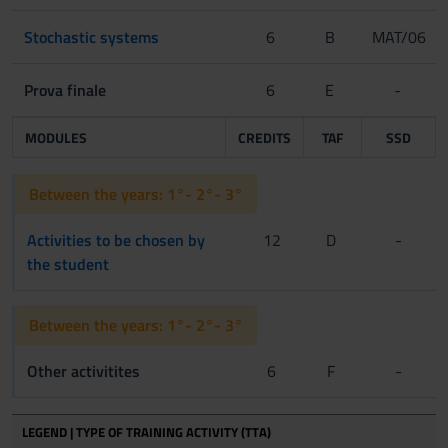
Stochastic systems
6
B
MAT/06
Prova finale
6
E
-
MODULES
CREDITS
TAF
SSD
Between the years: 1°- 2°- 3°
Activities to be chosen by
12
D
-
the student
Between the years: 1°- 2°- 3°
Other activitites
6
F
-
LEGEND | TYPE OF TRAINING ACTIVITY (TTA)