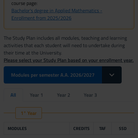
course page:
Bachelor's degree in Applied Mathematics -
Enrollment from 2025/2026
The Study Plan includes all modules, teaching and learning
activities that each student will need to undertake during
their time at the University.
Please select your Study Plan based on your enrollment year.
Toggle Dropdo
Modules per semester A.A. 2026/2027
All
Year 1
Year 2
Year 3
1° Year
MODULES
CREDITS
TAF
SSD