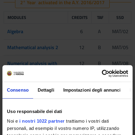
2° Year activated in the A.Y. 2016/2017
MODULES
CREDITS
TAF
SSD
Algebra
6
A
MAT/02
Mathematical analysis 2
12
B
MAT/05
Numerical analysis with
12
B
MAT/08
laboratory
One course to be chosen among the following
Consenso
Dettagli
Impostazioni degli annunci
In
Macroeconomics
6
C
SECS-
P/01
Uso responsabile dei dati
Noi e
i nostri 1022 partner
trattiamo i vostri dati
Physics 2
6
C
FIS/01
personali, ad esempio il vostro numero IP, utilizzando