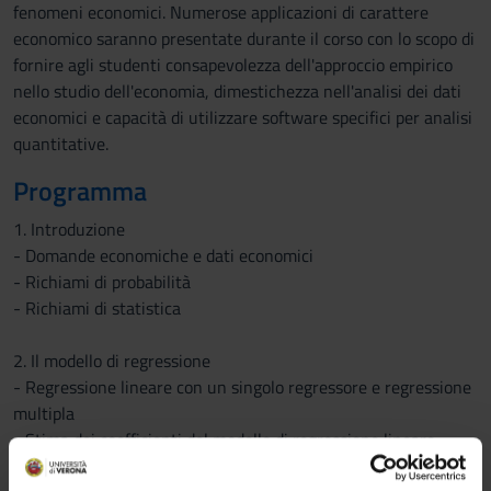
fenomeni economici. Numerose applicazioni di carattere
economico saranno presentate durante il corso con lo scopo di
fornire agli studenti consapevolezza dell'approccio empirico
nello studio dell'economia, dimestichezza nell'analisi dei dati
economici e capacità di utilizzare software specifici per analisi
quantitative.
Programma
1. Introduzione
- Domande economiche e dati economici
- Richiami di probabilità
- Richiami di statistica
2. Il modello di regressione
- Regressione lineare con un singolo regressore e regressione
multipla
- Stima dei coefficienti del modello di regressione lineare
- Le assunzioni dei minimi quadrati