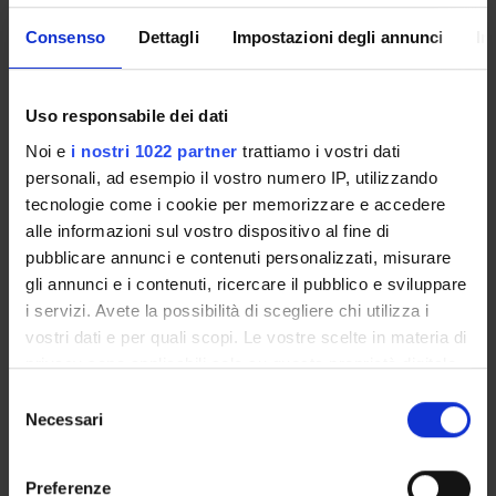
- Proprietà algebriche e statistiche degli stimatori OLS
- Verifica di ipotesi e intervalli di confidenza
Consenso
Dettagli
Impostazioni degli annunci
In
- Bontà di adattamento del modello
- Eteroschedasticità ed omoschedasticità
- La distorsione da variabile omessa
Uso responsabile dei dati
- Stimatore dei minimi quadrati generalizzati
Noi e
i nostri 1022 partner
trattiamo i vostri dati
- Funzioni di regressione non lineari
personali, ad esempio il vostro numero IP, utilizzando
- Valutazione di studi basati sulla regressione multipla
tecnologie come i cookie per memorizzare e accedere
alle informazioni sul vostro dispositivo al fine di
3. Ulteriori sviluppi del modello di regressione
pubblicare annunci e contenuti personalizzati, misurare
- Regressione con variabile dipendente binaria
gli annunci e i contenuti, ricercare il pubblico e sviluppare
- Regressione con variabili strumentali
i servizi. Avete la possibilità di scegliere chi utilizza i
Testi di riferimento
vostri dati e per quali scopi. Le vostre scelte in materia di
privacy sono applicabili solo su questa proprietà digitale
CASA
in cui avete effettuato le vostre scelte. È possibile
S
AUTORE
TITOLO
EDITRICE
ANNO
ISBN
modificare o revocare il proprio consenso in qualsiasi
Necessari
e
momento dalla Dichiarazione sui cookie o facendo clic
l
R. Carter
Principi di
Zanichelli
2013
97888081
sull'icona di attivazione della privacy.
e
Hill,
econometria
Preferenze