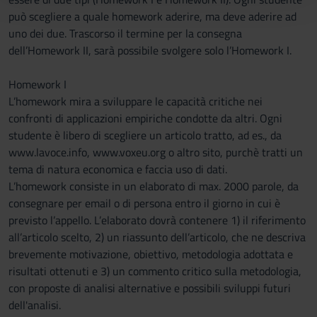
con altre informazioni che hai fornito loro o che hanno
può scegliere a quale homework aderire, ma deve aderire ad
raccolto dal tuo utilizzo dei loro servizi.
uno dei due. Trascorso il termine per la consegna
dell’Homework II, sarà possibile svolgere solo l’Homework I.
Homework I
L’homework mira a sviluppare le capacità critiche nei
confronti di applicazioni empiriche condotte da altri. Ogni
studente è libero di scegliere un articolo tratto, ad es., da
www.lavoce.info, www.voxeu.org o altro sito, purchè tratti un
tema di natura economica e faccia uso di dati.
L’homework consiste in un elaborato di max. 2000 parole, da
consegnare per email o di persona entro il giorno in cui è
previsto l’appello. L’elaborato dovrà contenere 1) il riferimento
all’articolo scelto, 2) un riassunto dell’articolo, che ne descriva
brevemente motivazione, obiettivo, metodologia adottata e
risultati ottenuti e 3) un commento critico sulla metodologia,
con proposte di analisi alternative e possibili sviluppi futuri
dell'analisi.