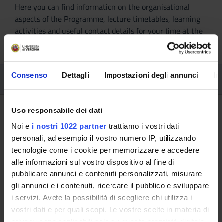
Here you can find information on the organisational
aspects of the Programme, lecture timetables, learning
activities and useful contact details for your time at the
University, from enrolment to graduation.
Consenso
Dettagli
Impostazioni degli annunci
In
Additional learning activities
Type D and Type F activities
Uso responsabile dei dati
Noi e
i nostri 1022 partner
trattiamo i vostri dati
A.A. 2009/2010
personali, ad esempio il vostro numero IP, utilizzando
tecnologie come i cookie per memorizzare e accedere
alle informazioni sul vostro dispositivo al fine di
pubblicare annunci e contenuti personalizzati, misurare
This information is intended exclusively for students
gli annunci e i contenuti, ricercare il pubblico e sviluppare
already enrolled in this course.
i servizi. Avete la possibilità di scegliere chi utilizza i
If you are a new student interested in enrolling, you
vostri dati e per quali scopi. Le vostre scelte in materia di
can find information about the course of study on the
privacy sono applicabili solo su questa proprietà digitale