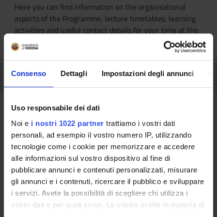
Here you can find information on the organisational
aspects of the Programme, lecture timetables, learning
activities and useful contact details for your time at the
University, from enrolment to graduation.
Consenso
Dettagli
Impostazioni degli annunci
In
Additional learning activities
Type D and Type F activities
Uso responsabile dei dati
Noi e
i nostri 1022 partner
trattiamo i vostri dati
A.A. 2015/2016
personali, ad esempio il vostro numero IP, utilizzando
tecnologie come i cookie per memorizzare e accedere
alle informazioni sul vostro dispositivo al fine di
pubblicare annunci e contenuti personalizzati, misurare
This information is intended exclusively for students
gli annunci e i contenuti, ricercare il pubblico e sviluppare
already enrolled in this course.
i servizi. Avete la possibilità di scegliere chi utilizza i
If you are a new student interested in enrolling, you
vostri dati e per quali scopi. Le vostre scelte in materia di
can find information about the course of study on the
privacy sono applicabili solo su questa proprietà digitale