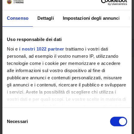
Here you can find information on the organisational
aspects of the Programme, lecture timetables, learning
activities and useful contact details for your time at the
Consenso
Dettagli
Impostazioni degli annunci
In
University, from enrolment to graduation.
Uso responsabile dei dati
Additional learning activities
Noi e
i nostri 1022 partner
trattiamo i vostri dati
personali, ad esempio il vostro numero IP, utilizzando
tecnologie come i cookie per memorizzare e accedere
Ritorna a ulteriori attività formative
alle informazioni sul vostro dispositivo al fine di
pubblicare annunci e contenuti personalizzati, misurare
Subject requirements:
gli annunci e i contenuti, ricercare il pubblico e sviluppare
mathematics
i servizi. Avete la possibilità di scegliere chi utilizza i
vostri dati e per quali scopi. Le vostre scelte in materia di
Teaching code
privacy sono applicabili solo su questa proprietà digitale
OFA00033
in cui avete effettuato le vostre scelte. È possibile
S
modificare o revocare il proprio consenso in qualsiasi
Necessari
The course is given by
Subject requirements: mathematics
e
momento dalla Dichiarazione sui cookie o facendo clic
(2023/2024) - Bachelor's degree in Computer Science
l