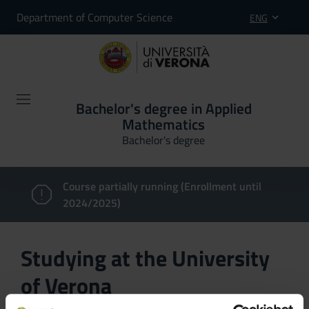
Department of Computer Science
ENG
Bachelor's degree in Applied
Mathematics
Bachelor's degree
Course partially running (Enrollment until
2024/2025)
Studying at the University
of Verona