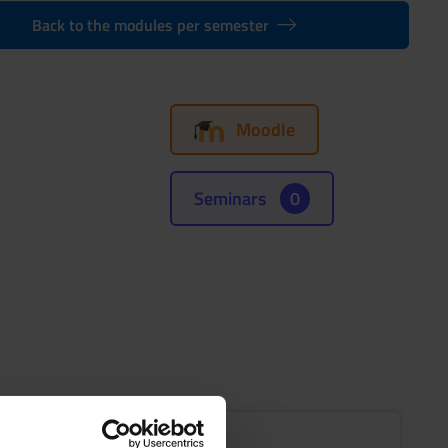
Back to the modules per semester
Moodle
Seminars
0
ents of Statistics