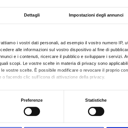
Period
Credit
Dettagli
Impostazioni degli annunci
Semester 2
3
f
Academ
et
France
Paolo 
rattiamo i vostri dati personali, ad esempio il vostro numero IP, 
dere alle informazioni sul vostro dispositivo al fine di pubblica
etable
Less
nunci e i contenuti, ricercare il pubblico e sviluppare i servizi. A
r quali scopi. Le vostre scelte in materia di privacy sono applicabi
to le vostre scelte. È possibile modificare o revocare il proprio 
 o facendo clic sull'icona di attivazione della privacy.
ctives
e is to introduce the basic concepts of probability and mathematic
mo anche:
 at the core of inferential Statistics will be also rigorously introd
oni sulla tua posizione geografica, con un'approssimazione di qu
Preferenze
Statistiche
nt with the tools to be able to understand and apply rigorously, a
spositivo, scansionandolo attivamente alla ricerca di caratteristich
s problems, suggested by both science and daily life. This includes t
odels through an abstraction process, and the ability to read texts
aborati i tuoi dati personali e imposta le tue preferenze nella
s
consenso in qualsiasi momento dalla Dichiarazione sui cookie.