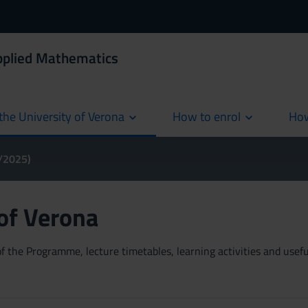
Applied Mathematics
the University of Verona
How to enrol
How
cur
4/2025)
 of Verona
 the Programme, lecture timetables, learning activities and useful