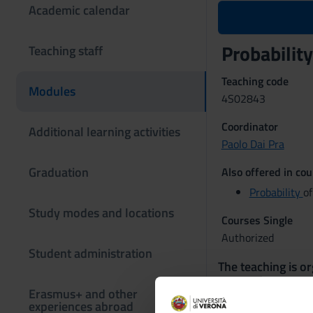
Academic calendar
Probabilit
Teaching staff
Teaching code
Modules
4S02843
Coordinator
Additional learning activities
Paolo Dai Pra
Graduation
Also offered in cou
Probability
of
Study modes and locations
Courses Single
Authorized
Student administration
The teaching is or
Erasmus+ and other
Probabili
experiences abroad