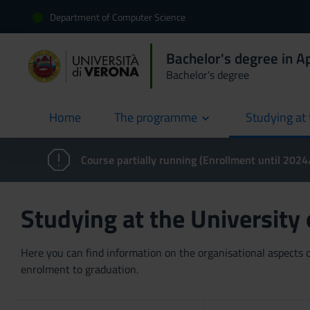
Department of Computer Science
Bachelor's degree in 
Bachelor's degree
Home
The programme
Studying at 
current
Course partially running (Enrollment until 202
Studying at the University
Here you can find information on the organisational aspects of
enrolment to graduation.