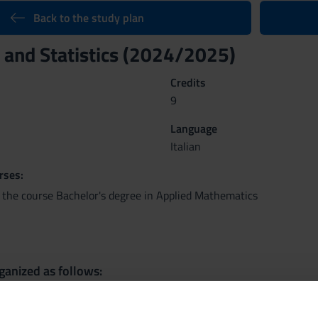
Back to the study plan
y and Statistics (2024/2025)
Credits
9
Language
Italian
rses:
 the course Bachelor's degree in Applied Mathematics
ganized as follows:
ty
Elem