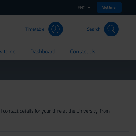
MyUnivr
ENG
Timetable
Search
 to do
Dashboard
Contact Us
rent
current
current
 contact details for your time at the University, from