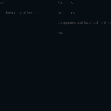
me
Students
he University of Verona
Graduates
Companies and local authoritie
Faq