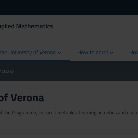
Applied Mathematics
the University of Verona
How to enrol
How
cur
4/2025)
 of Verona
 the Programme, lecture timetables, learning activities and useful