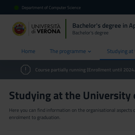
Department of Computer Science
Bachelor's degree in 
Bachelor's degree
Home
The programme
Studying at 
current
Course partially running (Enrollment until 202
Studying at the University
Here you can find information on the organisational aspects of
enrolment to graduation.