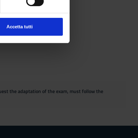
ezione dettagli
. Puoi
Accetta tutti
l media e per analizzare il
ostri partner che si occupano
azioni che hai fornito loro o
quest the adaptation of the exam, must follow the