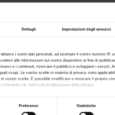
tcomes
 DI GEOMETRIA
Dettagli
Impostazioni degli annunci
rattiamo i vostri dati personali, ad esempio il vostro numero IP, 
LINEARE
dere alle informazioni sul vostro dispositivo al fine di pubblica
nunci e i contenuti, ricercare il pubblico e sviluppare i servizi. A
r quali scopi. Le vostre scelte in materia di privacy sono applicabi
to le vostre scelte. È possibile modificare o revocare il proprio 
 DI GEOMETRIA
 o facendo clic sull'icona di attivazione della privacy.
mo anche:
oni sulla tua posizione geografica, con un'approssimazione di qu
Preferenze
Statistiche
spositivo, scansionandolo attivamente alla ricerca di caratteristich
LINEARE