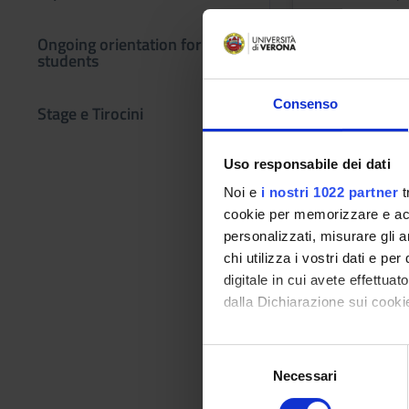
Ongoing orientation for
Learning ou
students
Module: ELEMENTI
Consenso
Stage e Tirocini
-------
Uso responsabile dei dati
Noi e
i nostri 1022 partner
t
Module: ALGEBRA 
cookie per memorizzare e acce
-------
personalizzati, misurare gli an
Program
chi utilizza i vostri dati e pe
digitale in cui avete effettua
Module: ELEMENTI
dalla Dichiarazione sui cookie
-------
Con il tuo consenso, vorrem
S
raccogliere informazi
Necessari
e
Identificare il tuo di
l
Module: ALGEBRA 