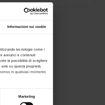
Informazioni sui cookie
utilizzando tecnologie come i
re annunci e contenuti
vete la possibilità di scegliere
li solo su questa proprietà
consenso in qualsiasi momento
alche metro,
Marketing
e specifiche (impronte