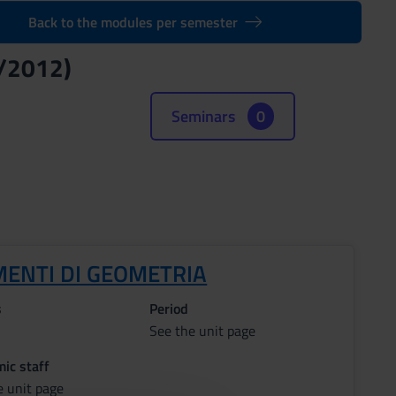
Back to the modules per semester
1/2012)
Seminars
0
MENTI DI GEOMETRIA
s
Period
See the unit page
ic staff
e unit page