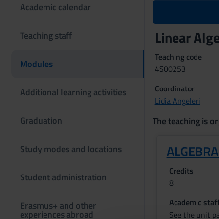
Academic calendar
Linear Alg
Teaching staff
Teaching code
Modules
4S00253
Coordinator
Additional learning activities
Lidia Angeleri
Graduation
The teaching is or
ALGEBRA
Study modes and locations
Credits
Student administration
8
Academic staf
Erasmus+ and other
experiences abroad
See the unit p