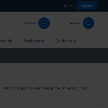
MyUnivr
ENG
Timetable
Search
 to do
Dashboard
Contact Us
rent
current
current
 contact details for your time at the University, from