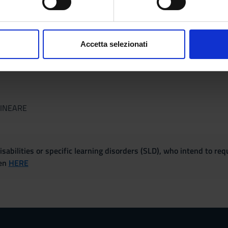
aborati i tuoi dati personali e imposta le tue preferenze nella
s
 Methods
consenso in qualsiasi momento dalla Dichiarazione sui cookie.
Accetta selezionati
 DI GEOMETRIA
nalizzare contenuti ed annunci, per fornire funzionalità dei socia
inoltre informazioni sul modo in cui utilizzi il nostro sito con i n
icità e social media, i quali potrebbero combinarle con altre inform
lizzo dei loro servizi.
LINEARE
sabilities or specific learning disorders (SLD), who intend to re
ven
HERE