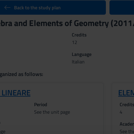
Back to the study plan
ebra and Elements of Geometry (201
Credits
12
Language
Italian
ganized as follows:
 LINEARE
ELE
Period
Credit
See the unit page
4
f
Academ
age
See th