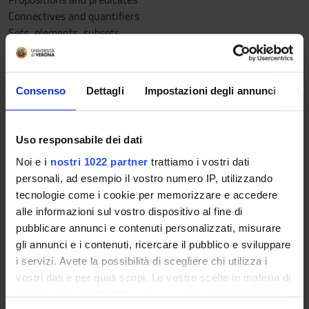
Connectives and quantifiers
Sets, elements, subsets
The axiomatic-deductive method
Mathematical terminology
Proof techniques
Consenso
Dettagli
Impostazioni degli annunci
In
Relations and functions
Families and sequences
The Peano axioms
Uso responsabile dei dati
Number systems
Noi e
i nostri 1022 partner
trattiamo i vostri dati
Transfinite methods
personali, ad esempio il vostro numero IP, utilizzando
Reference texts
tecnologie come i cookie per memorizzare e accedere
alle informazioni sul vostro dispositivo al fine di
PUBLISHING
pubblicare annunci e contenuti personalizzati, misurare
AUTHOR
TITLE
HOUSE
YEAR
gli annunci e i contenuti, ricercare il pubblico e sviluppare
i servizi. Avete la possibilità di scegliere chi utilizza i
Day, Martin
An Introduction
2015
vostri dati e per quali scopi. Le vostre scelte in materia di
to Proofs and
privacy sono applicabili solo su questa proprietà digitale
the