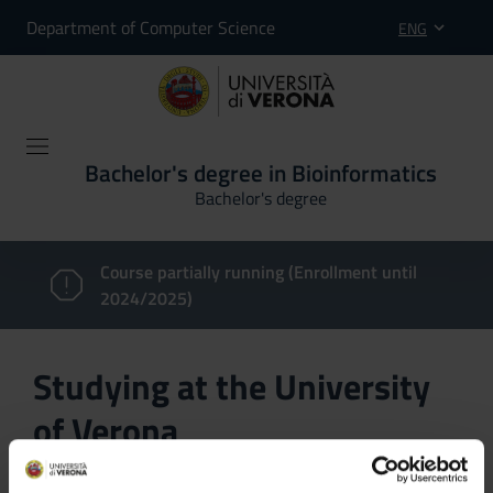
Department of Computer Science
ENG
Bachelor's degree in Bioinformatics
Bachelor's degree
Course partially running (Enrollment until
2024/2025)
Studying at the University
of Verona
Here you can find information on the organisational