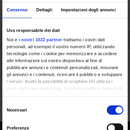
aspects of the Programme, lecture timetables, learning
Consenso
Dettagli
Impostazioni degli annunci
In
activities and useful contact details for your time at the
University, from enrolment to graduation.
Uso responsabile dei dati
Additional learning activities
Noi e
i nostri 1022 partner
trattiamo i vostri dati
personali, ad esempio il vostro numero IP, utilizzando
tecnologie come i cookie per memorizzare e accedere
Ritorna a ulteriori attività formative
alle informazioni sul vostro dispositivo al fine di
pubblicare annunci e contenuti personalizzati, misurare
C++ Programming Language
gli annunci e i contenuti, ricercare il pubblico e sviluppare
i servizi. Avete la possibilità di scegliere chi utilizza i
Teaching code
Credits
vostri dati e per quali scopi. Le vostre scelte in materia di
4S007124
2
privacy sono applicabili solo su questa proprietà digitale
in cui avete effettuato le vostre scelte. È possibile
The course is given by
C++ Programming Language
S
modificare o revocare il proprio consenso in qualsiasi
Necessari
(2019/2020) - Bachelor's degree in Computer Science
e
momento dalla Dichiarazione sui cookie o facendo clic
l
sull'icona di attivazione della privacy.
e
Preferenze