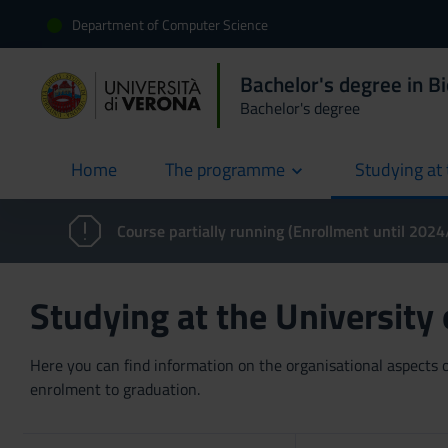
Department of Computer Science
Bachelor's degree in B
Bachelor's degree
Home
The programme
Studying at 
current
Course partially running (Enrollment until 202
Studying at the University
Here you can find information on the organisational aspects of
enrolment to graduation.