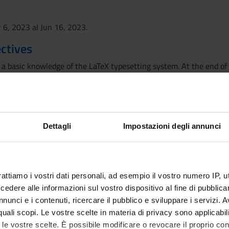
 6, 2023 al Jun 16, 2023.
ctives
a basic knowledge of the LaTeX typesetting system. At the end of t
course paperworks or theses.
standing: students will know the basics of the language and the
and understanding: the students will be able to employ additional
the students will be able to choose among the various techniques
s: the students will be able to describe the syntax of the used c
Dettagli
Impostazioni degli annunci
 students will be able to widen their knowledge starting from what
 and basic notions
rattiamo i vostri dati personali, ad esempio il vostro numero IP, 
 needed
dere alle informazioni sul vostro dispositivo al fine di pubblica
nunci e i contenuti, ricercare il pubblico e sviluppare i servizi. A
r quali scopi. Le vostre scelte in materia di privacy sono applicabi
 TeX/LaTeX system.
to le vostre scelte. È possibile modificare o revocare il proprio 