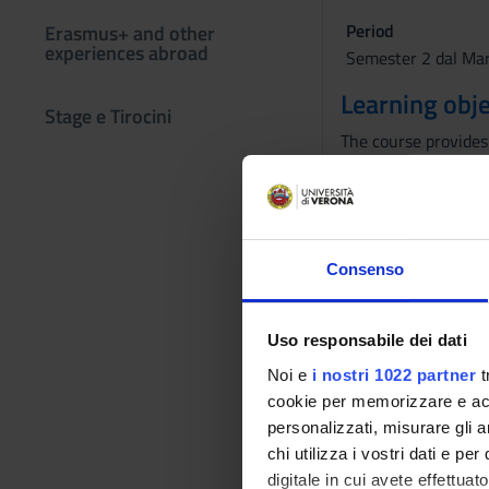
Period
Erasmus+ and other
experiences abroad
Semester 2 dal Mar
Learning obje
Stage e Tirocini
The course provides 
documents such as 
Knowledge and under
Applying knowledge 
Making judgements: 
Communication skill
Consenso
Learning skills: the
Prerequisites
Uso responsabile dei dati
Noi e
i nostri 1022 partner
t
Non prerequisite is
cookie per memorizzare e acce
Program
personalizzati, misurare gli an
chi utilizza i vostri dati e pe
Introduction to the
digitale in cui avete effettua