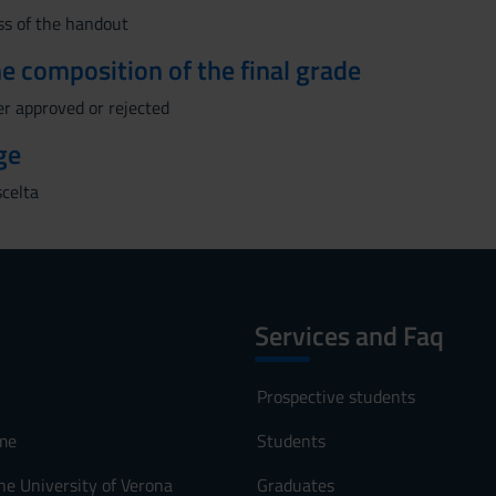
ss of the handout
the composition of the final grade
er approved or rejected
ge
scelta
Services and Faq
Prospective students
me
Students
he University of Verona
Graduates