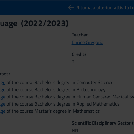
Ritorna a ulteriori attività 
guage (2022/2023)
Teacher
Enrico Gregorio
Credits
2
rses:
age
of the course Bachelor's degree in Computer Science
age
of the course Bachelor's degree in Biotechnology
age
of the course Bachelor's degree in Human Centered Medical S
age
of the course Bachelor's degree in Applied Mathematics
age
of the course Master's degree in Mathematics
Scientific Disciplinary Sector 
NN - -