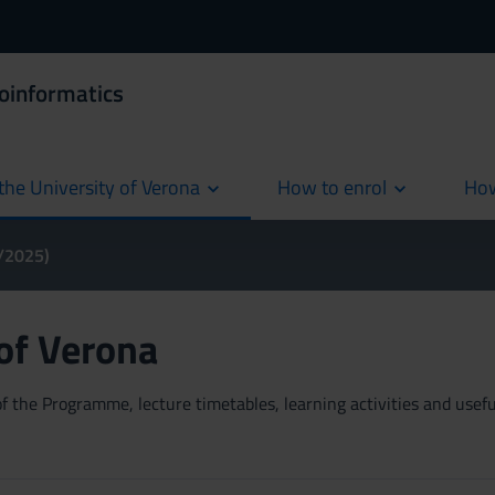
ioinformatics
the University of Verona
How to enrol
How
cur
4/2025)
 of Verona
 the Programme, lecture timetables, learning activities and useful