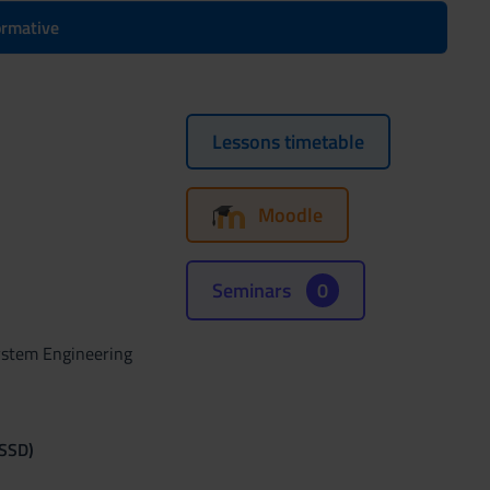
formative
Lessons timetable
Moodle
Seminars
0
ystem Engineering
(SSD)