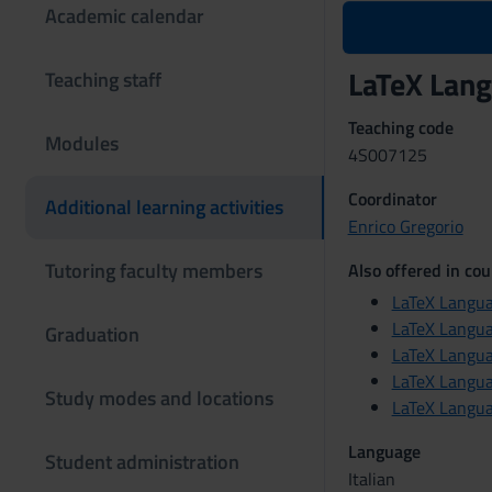
Academic calendar
LaTeX Lan
Teaching staff
Teaching code
Modules
4S007125
Coordinator
Additional learning activities
Enrico Gregorio
Tutoring faculty members
Also offered in cou
LaTeX Langu
LaTeX Langu
Graduation
LaTeX Langu
LaTeX Langu
Study modes and locations
LaTeX Langu
Language
Student administration
Italian