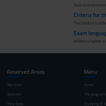
e
Style and correctne
n
Criteria for 
s
o
The handout is eith
Exam langua
Italiano o inglese a 
Reserved Areas
Menu
My Univr
Home
Webmail
The program
Help Desk
Studying at t