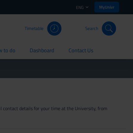
MyUnivr
ENG
Timetable
Search
 to do
Dashboard
Contact Us
rent
current
current
 contact details for your time at the University, from