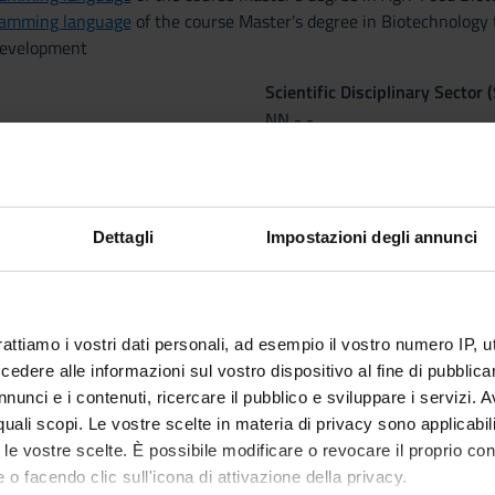
ramming language
of the course Master's degree in Biotechnology 
development
Scientific Disciplinary Sector 
NN - -
1, 2019 al Jan 31, 2020.
tcomes
Dettagli
Impostazioni degli annunci
ls for basic programming in Python, with particular emphasis on th
g is available in the e-learning platform.
rattiamo i vostri dati personali, ad esempio il vostro numero IP, 
dere alle informazioni sul vostro dispositivo al fine di pubblica
nunci e i contenuti, ricercare il pubblico e sviluppare i servizi. A
on (types, data structures, conditional statements, loops, script 
r quali scopi. Le vostre scelte in materia di privacy sono applicabi
tware production and realization of specific projects. Introduction 
to le vostre scelte. È possibile modificare o revocare il proprio 
 o facendo clic sull'icona di attivazione della privacy.