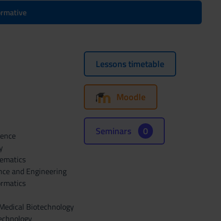
formative
Lessons timetable
Moodle
Seminars
0
ience
y
hematics
nce and Engineering
ormatics
 Medical Biotechnology
technology