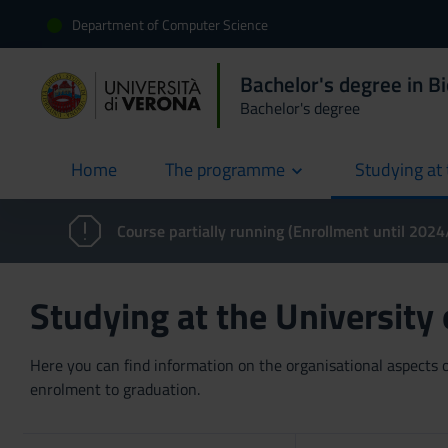
Department of Computer Science
Bachelor's degree in B
Bachelor's degree
Home
The programme
Studying at 
current
Course partially running (Enrollment until 202
Studying at the University
Here you can find information on the organisational aspects of
enrolment to graduation.