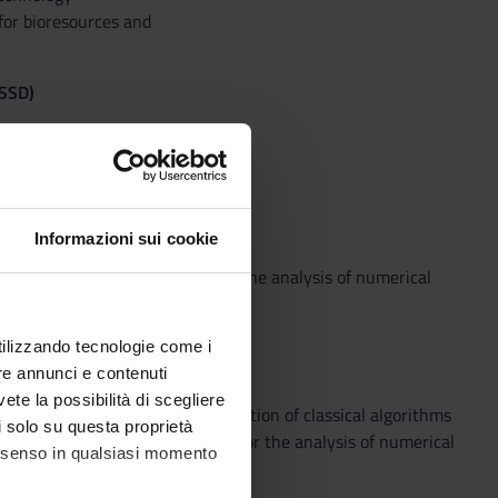
for bioresources and
(SSD)
Informazioni sui cookie
e development of algorithms and the analysis of numerical
utilizzando tecnologie come i
re annunci e contenuti
vete la possibilità di scegliere
and functions). Python implementation of classical algorithms
li solo su questa proprietà
to the use of libraries and tools for the analysis of numerical
consenso in qualsiasi momento