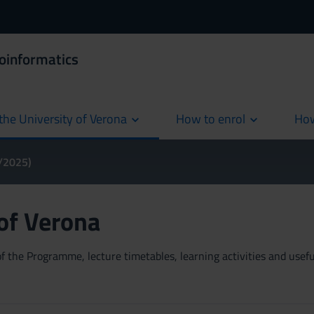
ioinformatics
the University of Verona
How to enrol
How
cur
4/2025)
 of Verona
 the Programme, lecture timetables, learning activities and useful