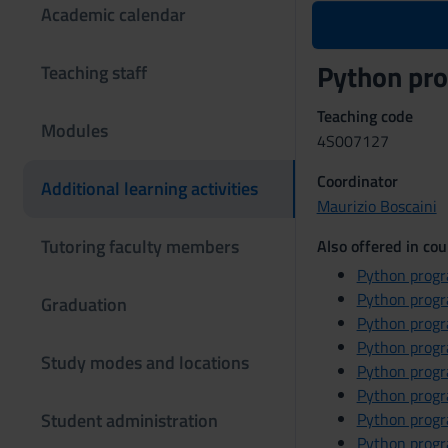
Academic calendar
Python pr
Teaching staff
Teaching code
Modules
4S007127
Coordinator
Additional learning activities
Maurizio Boscaini
Tutoring faculty members
Also offered in cou
Python prog
Python prog
Graduation
Python prog
Python prog
Study modes and locations
Python prog
Python prog
Student administration
Python prog
Python prog