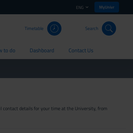
MyUnivr
ENG
Timetable
Search
 to do
Dashboard
Contact Us
rent
current
current
 contact details for your time at the University, from