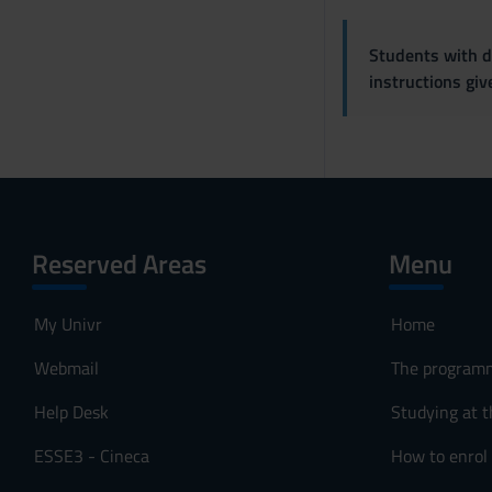
n
s
Students with di
o
instructions gi
Reserved Areas
Menu
My Univr
Home
Webmail
The program
Help Desk
Studying at t
ESSE3 - Cineca
How to enrol