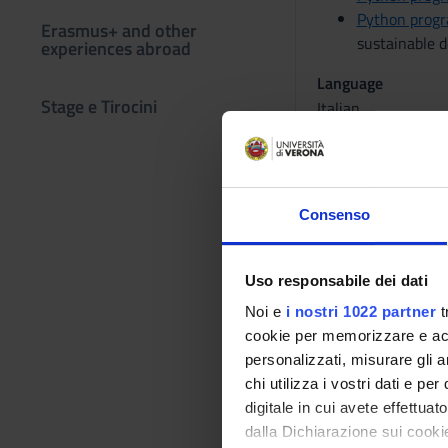
Python prog
Erasmus+ and other
sustainable 
experiences abroad
Language
Stage e Tirocini
Italian
Period
I semestre dal Oct 
Learning ou
Consenso
Acquisition of skil
and textual data.
Uso responsabile dei dati
The course schedulin
Noi e
i nostri 1022 partner
t
Program
cookie per memorizzare e acce
personalizzati, misurare gli an
Introduction to Pyth
chi utilizza i vostri dati e pe
through assisted sof
digitale in cui avete effettua
and textual data.
dalla Dichiarazione sui cookie