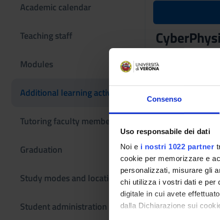
Academic calendar
CyberPhysi
Teaching staff
Teaching code
Modules
4S007380
The course is give
Additional learning activities
Consenso
Tutoring faculty members
Uso responsabile dei dati
Noi e
i nostri 1022 partner
t
Graduation
cookie per memorizzare e acce
personalizzati, misurare gli an
Study modes and locations
chi utilizza i vostri dati e pe
digitale in cui avete effettua
Student administration
dalla Dichiarazione sui cookie