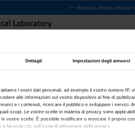
Ritorna a ulteriori attività 
cal Laboratory
Credits
6
n by
CyberPhysical Laboratory
(2019/2020) - Bachelor's degree in
Dettagli
Impostazioni degli annunci
rattiamo i vostri dati personali, ad esempio il vostro numero IP, 
dere alle informazioni sul vostro dispositivo al fine di pubblica
nunci e i contenuti, ricercare il pubblico e sviluppare i servizi. A
r quali scopi. Le vostre scelte in materia di privacy sono applicabi
to le vostre scelte. È possibile modificare o revocare il proprio 
 o facendo clic sull'icona di attivazione della privacy.