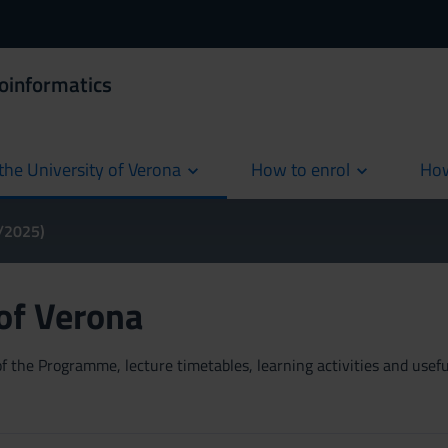
ioinformatics
the University of Verona
How to enrol
How
cur
4/2025)
 of Verona
 the Programme, lecture timetables, learning activities and useful