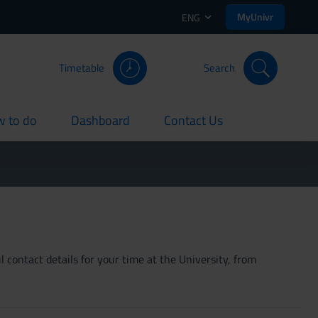
MyUnivr
ENG
Timetable
Search
 to do
Dashboard
Contact Us
rent
current
current
 contact details for your time at the University, from