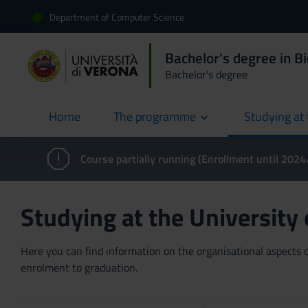
Department of Computer Science
Bachelor's degree in B
Bachelor's degree
Home
The programme
Studying at 
current
Course partially running (Enrollment until 202
Studying at the University
Here you can find information on the organisational aspects of
enrolment to graduation.