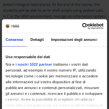
biotechnological laboratories. At the end of the course, the
students will be able to write shell scripts using system calls
in C in the UNIX environment; manage an information system,
especially for what the installation and mainte-nance of
applications and resources is concerned; and use network
analysis software and IT tools to support biology and medicine
laboratories. The course is structured on two modules:
Consenso
Dettagli
Impostazioni degli annunci
In
Elements of operating systems and Elements of computer
networks
Uso responsabile dei dati
Program
Noi e
i nostri 1022 partner
trattiamo i vostri dati
Theory
personali, ad esempio il vostro numero IP, utilizzando
----------
tecnologie come i cookie per memorizzare e accedere
alle informazioni sul vostro dispositivo al fine di
* Operating systems
pubblicare annunci e contenuti personalizzati, misurare
- Operating system architectures
gli annunci e i contenuti, ricercare il pubblico e sviluppare
- Starting the operating system
i servizi. Avete la possibilità di scegliere chi utilizza i
- Organization of mass storage
vostri dati e per quali scopi. Le vostre scelte in materia di