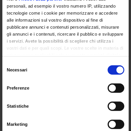
personali, ad esempio il vostro numero IP, utilizzando
Seminari
0
tecnologie come i cookie per memorizzare e accedere
alle informazioni sul vostro dispositivo al fine di
L'insegnamento è organizzato come segue:
pubblicare annunci e contenuti personalizzati, misurare
gli annunci e i contenuti, ricercare il pubblico e sviluppare
BIOLOGIA MOLECOLARE
i servizi. Avete la possibilità di scegliere chi utilizza i
vostri dati e per quali scopi. Le vostre scelte in materia di
Crediti
Periodo
privacy sono applicabili solo su questa proprietà digitale
6
I semestre
in cui avete effettuato le vostre scelte. È possibile
S
modificare o revocare il proprio consenso in qualsiasi
Necessari
e
Docenti
momento dalla Dichiarazione sui cookie o facendo clic
l
Stefano Capaldi
sull'icona di attivazione della privacy.
e
Preferenze
z
Con il tuo consenso, vorremmo anche:
i
LABORATORIO DI
raccogliere informazioni sulla tua posizione
o
Statistiche
BIOINFORMATICA II
geografica, con un'approssimazione di qualche
n
metro,
e
Crediti
Periodo
Marketing
Identificare il tuo dispositivo, scansionandolo
d
6
Vedi pagina del modulo