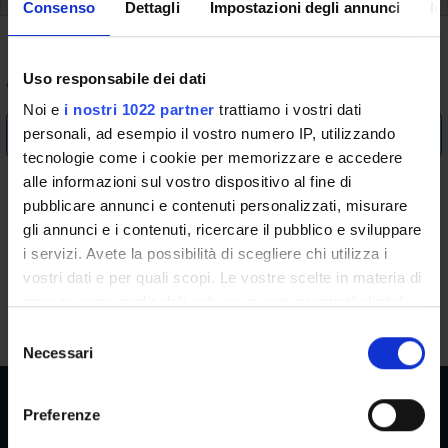
Consenso
Dettagli
Impostazioni degli annunci
In
Admission requirements
Uso responsabile dei dati
Noi e
i nostri 1022 partner
trattiamo i vostri dati
A.A. 2009/2010
personali, ad esempio il vostro numero IP, utilizzando
tecnologie come i cookie per memorizzare e accedere
PAGINA IN
alle informazioni sul vostro dispositivo al fine di
pubblicare annunci e contenuti personalizzati, misurare
AGGIORNAMENTO
gli annunci e i contenuti, ricercare il pubblico e sviluppare
i servizi. Avete la possibilità di scegliere chi utilizza i
vostri dati e per quali scopi. Le vostre scelte in materia di
La pagina dei requisiti del Corso è in fase di modifica e
privacy sono applicabili solo su questa proprietà digitale
aggiornamento
in cui avete effettuato le vostre scelte. È possibile
S
modificare o revocare il proprio consenso in qualsiasi
Necessari
e
momento dalla Dichiarazione sui cookie o facendo clic
l
sull'icona di attivazione della privacy.
e
Preferenze
z
Con il tuo consenso, vorremmo anche: