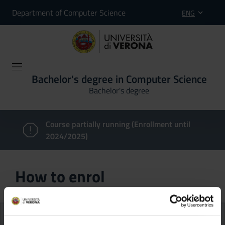
Department of Computer Science
ENG
Bachelor's degree in Computer Science
Bachelor's degree
Course partially running (Enrollment until
2024/2025)
How to enrol
Admission requirements