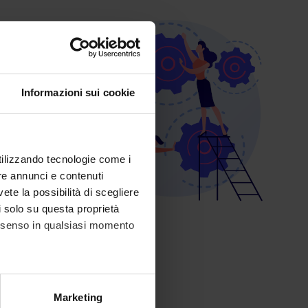
Informazioni sui cookie
utilizzando tecnologie come i
re annunci e contenuti
vete la possibilità di scegliere
li solo su questa proprietà
consenso in qualsiasi momento
alche metro,
Marketing