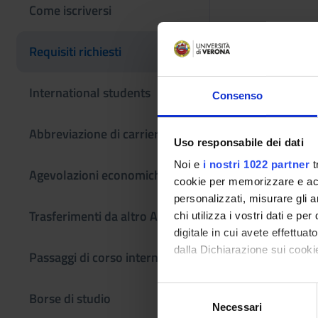
Come iscriversi
Requisiti richiesti
Requisiti 
International students
Consenso
PAGINA
Abbreviazione di carriera
Uso responsabile dei dati
La pagina dei requis
Noi e
i nostri 1022 partner
t
Agevolazioni economiche
cookie per memorizzare e acce
personalizzati, misurare gli an
Trasferimenti da altro Ateneo
chi utilizza i vostri dati e pe
digitale in cui avete effettua
dalla Dichiarazione sui cookie
Passaggi di corso interni
Con il tuo consenso, vorrem
S
Borse di studio
raccogliere informazi
Necessari
e