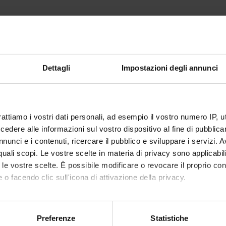
Richiesti
A.A. 2013/2014
Dettagli
Impostazioni degli annunci
 IN AGGIORNAMENTO
iti del Corso è in fase di modifica e aggiornamento
rattiamo i vostri dati personali, ad esempio il vostro numero IP, 
dere alle informazioni sul vostro dispositivo al fine di pubblica
nunci e i contenuti, ricercare il pubblico e sviluppare i servizi. A
r quali scopi. Le vostre scelte in materia di privacy sono applicabi
to le vostre scelte. È possibile modificare o revocare il proprio 
 o facendo clic sull'icona di attivazione della privacy.
mo anche:
oni sulla tua posizione geografica, con un'approssimazione di qu
Preferenze
Statistiche