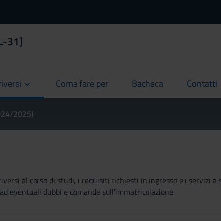
[L-31]
riversi
Come fare per
Bacheca
Contatti
current
current
current
2024/2025)
ersi al corso di studi, i requisiti richiesti in ingresso e i servizi
re ad eventuali dubbi e domande sull'immatricolazione.