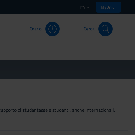
MyUnivr
ITA
Orario
Cerca
 a supporto di studentesse e studenti, anche internazionali.