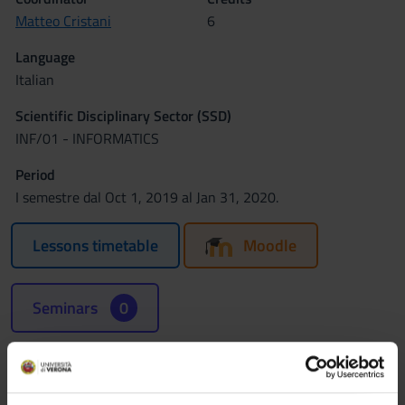
Matteo Cristani
6
Language
Italian
Scientific Disciplinary Sector (SSD)
INF/01 - INFORMATICS
Period
I semestre dal Oct 1, 2019 al Jan 31, 2020.
Lessons timetable
Moodle
Seminars
0
Learning outcomes
The class offers an introduction to logic as a tool for rational