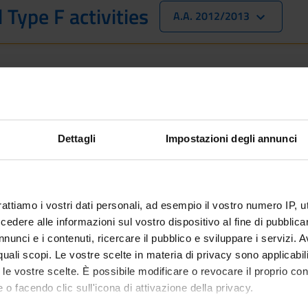
 Type F activities
A.A. 2012/2013
 is intended exclusively for students already enrolled in this cou
 student interested in enrolling, you can find information about t
ee in Computer Science - Enrollment from 2025/2026
Dettagli
Impostazioni degli annunci
 included
rattiamo i vostri dati personali, ad esempio il vostro numero IP, 
dere alle informazioni sul vostro dispositivo al fine di pubblica
nunci e i contenuti, ricercare il pubblico e sviluppare i servizi. A
r quali scopi. Le vostre scelte in materia di privacy sono applicabi
to le vostre scelte. È possibile modificare o revocare il proprio 
 o facendo clic sull'icona di attivazione della privacy.