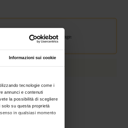
rse.
he course of study on the course page:
Informazioni sui cookie
utilizzando tecnologie come i
re annunci e contenuti
vete la possibilità di scegliere
li solo su questa proprietà
consenso in qualsiasi momento