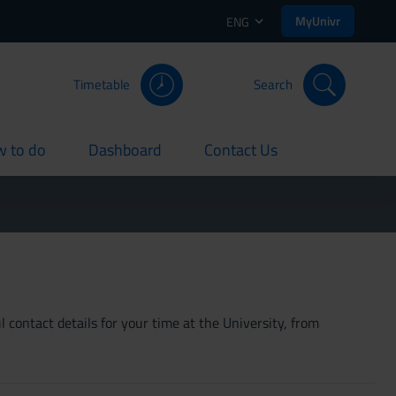
MyUnivr
ENG
Timetable
Search
 to do
Dashboard
Contact Us
rent
current
current
 contact details for your time at the University, from