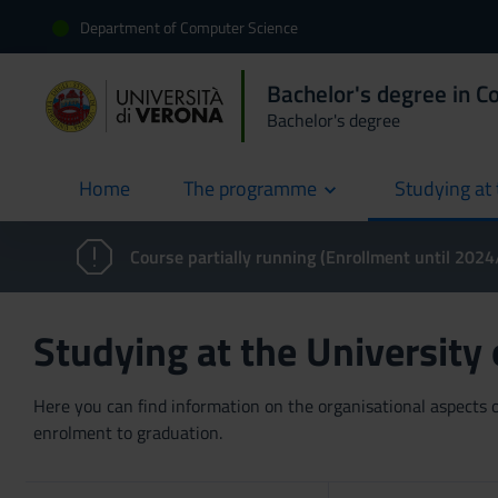
Department of Computer Science
Bachelor's degree in C
Bachelor's degree
Home
The programme
Studying at 
current
Course partially running (Enrollment until 202
Studying at the University
Here you can find information on the organisational aspects of
enrolment to graduation.