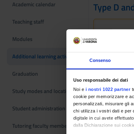
Academic calendar
Type D and
Teaching staff
This information
If you are a new
Modules
Bachelor's degr
Additional learning activities
Consenso
Modules not yet
Graduation
Uso responsabile dei dati
Noi e
i nostri 1022 partner
t
Study modes and locations
cookie per memorizzare e acce
personalizzati, misurare gli an
Student administration
chi utilizza i vostri dati e pe
digitale in cui avete effettua
Tutoring faculty members
dalla Dichiarazione sui cookie