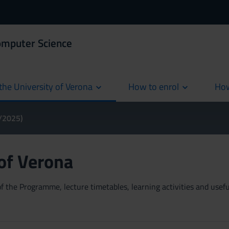
omputer Science
the University of Verona
How to enrol
How
cur
4/2025)
 of Verona
 the Programme, lecture timetables, learning activities and useful