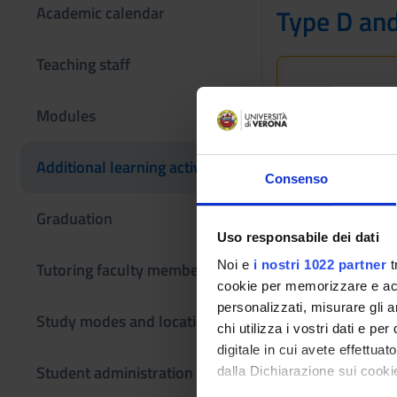
Academic calendar
Type D and
Teaching staff
This information
If you are a new
Modules
Bachelor's degr
Additional learning activities
Consenso
Modules not yet
Graduation
Uso responsabile dei dati
Noi e
i nostri 1022 partner
t
Tutoring faculty members
cookie per memorizzare e acce
personalizzati, misurare gli an
Study modes and locations
chi utilizza i vostri dati e pe
digitale in cui avete effettua
Student administration
dalla Dichiarazione sui cookie