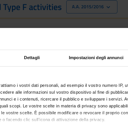
 Type F activities
A.A. 2015/2016
 is intended exclusively for students already enrolled in this cou
 student interested in enrolling, you can find information about t
ee in Computer Science - Enrollment from 2025/2026
Dettagli
Impostazioni degli annunci
 included
rattiamo i vostri dati personali, ad esempio il vostro numero IP, 
dere alle informazioni sul vostro dispositivo al fine di pubblica
nunci e i contenuti, ricercare il pubblico e sviluppare i servizi. A
r quali scopi. Le vostre scelte in materia di privacy sono applicabi
to le vostre scelte. È possibile modificare o revocare il proprio 
 o facendo clic sull'icona di attivazione della privacy.