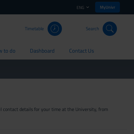
MyUnivr
ENG
Timetable
Search
 to do
Dashboard
Contact Us
rent
current
current
 contact details for your time at the University, from