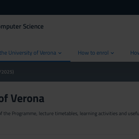
omputer Science
the University of Verona
How to enrol
How
cur
4/2025)
 of Verona
 the Programme, lecture timetables, learning activities and useful