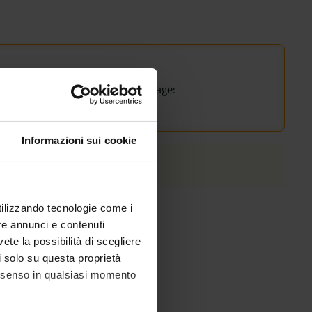
rse.
he course of study on the course page:
Informazioni sui cookie
utilizzando tecnologie come i
re annunci e contenuti
vete la possibilità di scegliere
li solo su questa proprietà
consenso in qualsiasi momento