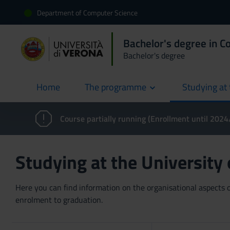
Department of Computer Science
Bachelor's degree in C
Bachelor's degree
Home
The programme
Studying at 
current
Course partially running (Enrollment until 202
Studying at the University
Here you can find information on the organisational aspects of
enrolment to graduation.