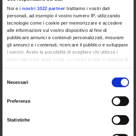
Noi e
i nostri 1022 partner
trattiamo i vostri dati
3°
Biomedical Data
D
Silvia
personali, ad esempio il vostro numero IP, utilizzando
and Signal
Francesca Storti
tecnologie come i cookie per memorizzare e accedere
Processing
(Coordinator)
alle informazioni sul vostro dispositivo al fine di
pubblicare annunci e contenuti personalizzati, misurare
gli annunci e i contenuti, ricercare il pubblico e sviluppare
3°
Python
D
Maurizio Boscaini
i servizi. Avete la possibilità di scegliere chi utilizza i
programming
(Coordinator)
vostri dati e per quali scopi. Le vostre scelte in materia di
language
privacy sono applicabili solo su questa proprietà digitale
in cui avete effettuato le vostre scelte. È possibile
S
modificare o revocare il proprio consenso in qualsiasi
II semestre From 3/2/20 To 6/12/20
Necessari
e
momento dalla Dichiarazione sui cookie o facendo clic
l
sull'icona di attivazione della privacy.
YEARS
MODULES
TAF
TEACHER
e
Preferenze
z
3°
CyberPhysical
D
Andrea Calanca
Con il tuo consenso, vorremmo anche:
i
Laboratory
(Coordinator)
raccogliere informazioni sulla tua posizione
o
Statistiche
geografica, con un'approssimazione di qualche
n
3°
metro,
C++ Programming
D
Federico Busato
e