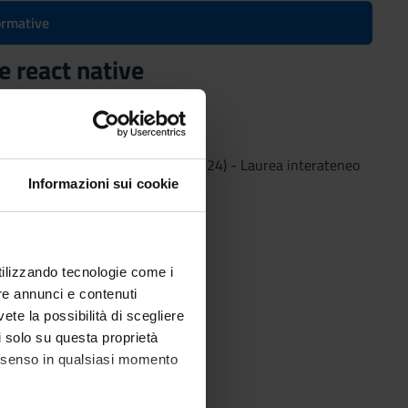
formative
e react native
ite react e react native
(2023/2024) - Laurea interateneo
Informazioni sui cookie
utilizzando tecnologie come i
re annunci e contenuti
vete la possibilità di scegliere
li solo su questa proprietà
consenso in qualsiasi momento