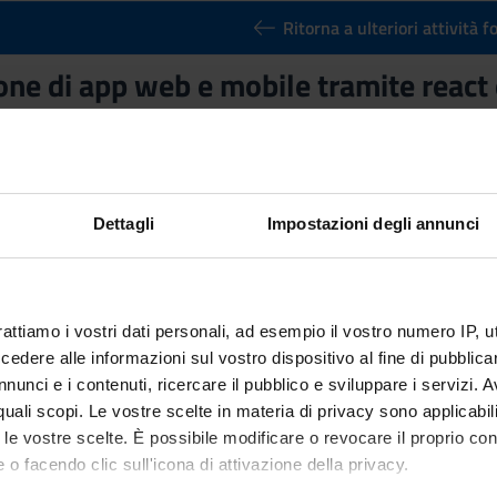
Ritorna a ulteriori attività 
ne di app web e mobile tramite react 
nto
Crediti
3
utuato dall'insegnamento
Progettazione di app web e mobile tram
stemi medicali per la persona [L-8]
Dettagli
Impostazioni degli annunci
rattiamo i vostri dati personali, ad esempio il vostro numero IP, 
dere alle informazioni sul vostro dispositivo al fine di pubblica
nunci e i contenuti, ricercare il pubblico e sviluppare i servizi. A
r quali scopi. Le vostre scelte in materia di privacy sono applicabi
to le vostre scelte. È possibile modificare o revocare il proprio 
 o facendo clic sull'icona di attivazione della privacy.