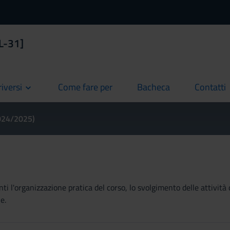
[L-31]
riversi
Come fare per
Bacheca
Contatti
current
current
current
2024/2025)
ti l'organizzazione pratica del corso, lo svolgimento delle attività 
e.