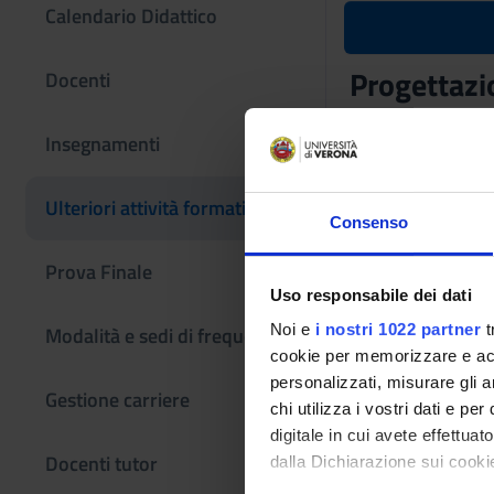
Calendario Didattico
Progettazio
Docenti
Codice insegname
Insegnamenti
4S012260
L'insegnamento è m
Ulteriori attività formative
in Ingegneria dei si
Consenso
Prova Finale
Uso responsabile dei dati
Noi e
i nostri 1022 partner
t
Modalità e sedi di frequenza
cookie per memorizzare e acce
personalizzati, misurare gli an
Gestione carriere
chi utilizza i vostri dati e pe
digitale in cui avete effettua
Docenti tutor
dalla Dichiarazione sui cookie