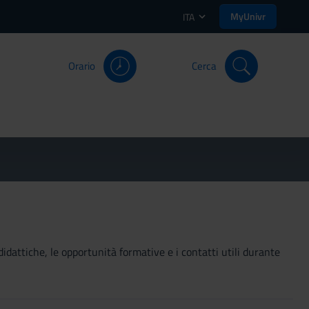
MyUnivr
ITA
Orario
Cerca
didattiche, le opportunità formative e i contatti utili durante