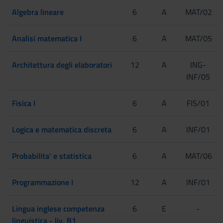
Algebra lineare
6
A
MAT/02
Analisi matematica I
6
A
MAT/05
Architettura degli elaboratori
12
A
ING-
INF/05
Fisica I
6
A
FIS/01
Logica e matematica discreta
6
A
INF/01
Probabilita' e statistica
6
A
MAT/06
Programmazione I
12
A
INF/01
Lingua inglese competenza
6
E
-
linguistica - liv. B1