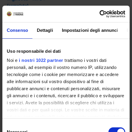
(completo)
2° Anno Attivato nell'A.A. 2013/2014
Consenso
Dettagli
Impostazioni degli annunci
In
INSEGNAMENTI
CREDITI
TAF
SSD
Algoritmi
12
B
INF/01
Uso responsabile dei dati
Noi e
i nostri 1022 partner
trattiamo i vostri dati
Analisi matematica II
6
C
MAT/05
personali, ad esempio il vostro numero IP, utilizzando
tecnologie come i cookie per memorizzare e accedere
Calcolo numerico
6
C
MAT/08
alle informazioni sul vostro dispositivo al fine di
pubblicare annunci e contenuti personalizzati, misurare
gli annunci e i contenuti, ricercare il pubblico e sviluppare
Fisica II
6
C
FIS/01
i servizi. Avete la possibilità di scegliere chi utilizza i
vostri dati e per quali scopi. Le vostre scelte in materia di
Programmazione II
6
B
INF/01
privacy sono applicabili solo su questa proprietà digitale
in cui avete effettuato le vostre scelte. È possibile
S
Reti di calcolatori
6
B
ING-
modificare o revocare il proprio consenso in qualsiasi
Necessari