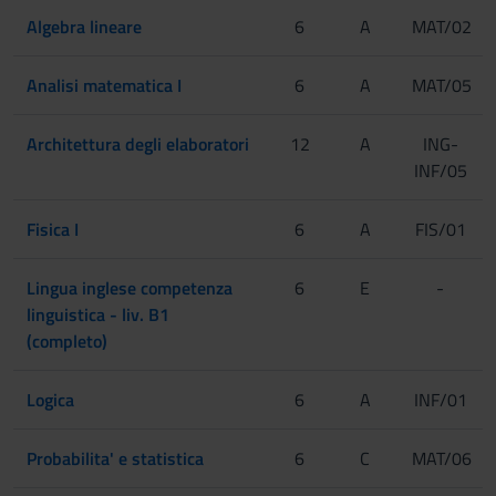
Algebra lineare
6
A
MAT/02
Analisi matematica I
6
A
MAT/05
Architettura degli elaboratori
12
A
ING-
INF/05
Fisica I
6
A
FIS/01
Lingua inglese competenza
6
E
-
linguistica - liv. B1
(completo)
Logica
6
A
INF/01
Probabilita' e statistica
6
C
MAT/06