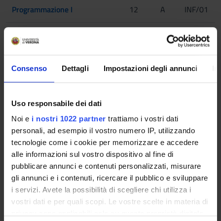
Programmazione I
12
A
INF/01
2° Anno Attivato nell'A.A. 2016/2017
INSEGNAMENTI
CREDITI
TAF
SSD
Consenso
Dettagli
Impostazioni degli annunci
In
Algoritmi
12
B
INF/01
Uso responsabile dei dati
Analisi matematica II
6
C
MAT/05
Noi e
i nostri 1022 partner
trattiamo i vostri dati
personali, ad esempio il vostro numero IP, utilizzando
Fisica II
6
C
FIS/01
tecnologie come i cookie per memorizzare e accedere
alle informazioni sul vostro dispositivo al fine di
Un insegnamento a scelta tra i seguenti
pubblicare annunci e contenuti personalizzati, misurare
gli annunci e i contenuti, ricercare il pubblico e sviluppare
Grafica al calcolatore
6
B
INF/01
i servizi. Avete la possibilità di scegliere chi utilizza i
vostri dati e per quali scopi. Le vostre scelte in materia di
privacy sono applicabili solo su questa proprietà digitale
Programmazione e sicurezza
6
B
INF/01