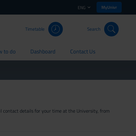
MyUnivr
ENG
Timetable
Search
 to do
Dashboard
Contact Us
rent
current
current
 contact details for your time at the University, from