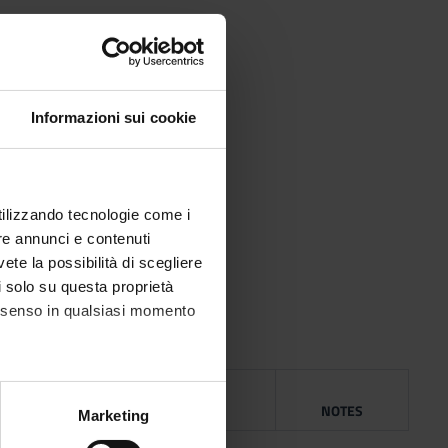
Informazioni sui cookie
utilizzando tecnologie come i
re annunci e contenuti
vete la possibilità di scegliere
li solo su questa proprietà
consenso in qualsiasi momento
NG
YEAR
ISBN
NOTES
alche metro,
Marketing
e specifiche (impronte