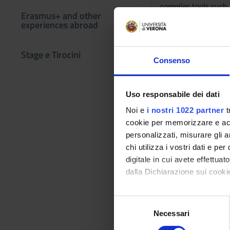
compiler tools such 
Erasmus+ and other
experiences abroad
Program
Programme
Stage e Tirocini
Consenso
* Introduction to t
* Lexical analysis
* Syntactical analys
Uso responsabile dei dati
* Abstract syntax
Noi e
i nostri 1022 partner
t
* Semantical analys
cookie per memorizzare e acce
* Intermediate code
personalizzati, misurare gli an
* Intermediate code
chi utilizza i vostri dati e pe
* Lab activities
digitale in cui avete effettua
dalla Dichiarazione sui cookie
Reference texts
Con il tuo consenso, vorrem
S
AUTHOR
raccogliere informazi
Necessari
e
Identificare il tuo di
l