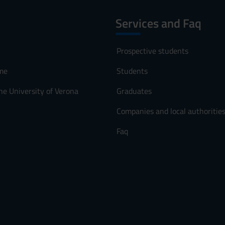
Services and Faq
Prospective students
me
Students
he University of Verona
Graduates
Companies and local authoritie
Faq