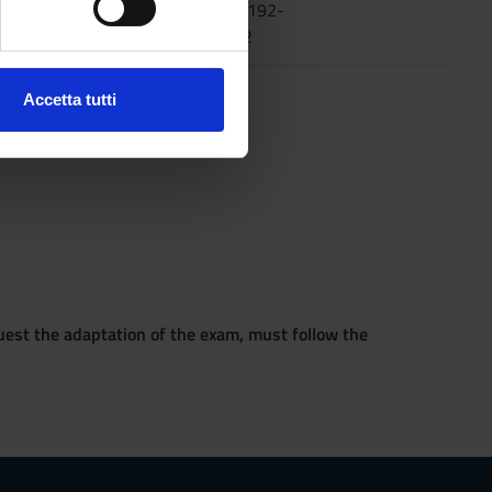
n
2009
978-88-7192-
559-2
ezione dettagli
. Puoi
Accetta tutti
l media e per analizzare il
ostri partner che si occupano
azioni che hai fornito loro o
quest the adaptation of the exam, must follow the