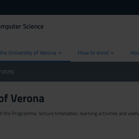
omputer Science
the University of Verona
How to enrol
How
cur
4/2025)
 of Verona
 the Programme, lecture timetables, learning activities and useful