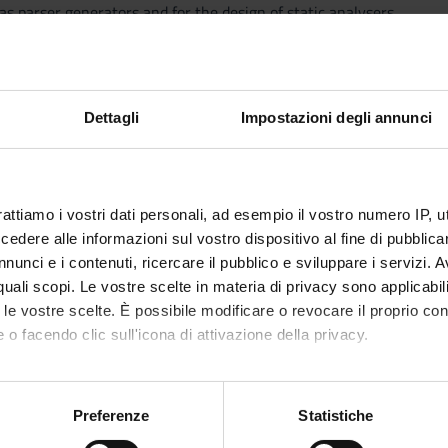
as parser generators and for the design of static analysers.
Dettagli
Impostazioni degli annunci
he course and to the compilers technology
is
rattiamo i vostri dati personali, ad esempio il vostro numero IP, 
is (type-checking)
dere alle informazioni sul vostro dispositivo al fine di pubblica
nunci e i contenuti, ricercare il pubblico e sviluppare i servizi. A
 generation
r quali scopi. Le vostre scelte in materia di privacy sono applicabi
to le vostre scelte. È possibile modificare o revocare il proprio 
 o facendo clic sull'icona di attivazione della privacy.
mo anche:
PUBLISHI
TITLE
HOUSE
oni sulla tua posizione geografica, con un'approssimazione di qu
Preferenze
Statistiche
spositivo, scansionandolo attivamente alla ricerca di caratteristich