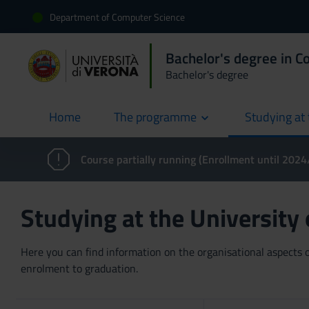
Department of Computer Science
Bachelor's degree in C
Bachelor's degree
Home
The programme
Studying at 
current
Course partially running (Enrollment until 202
Studying at the University
Here you can find information on the organisational aspects of
enrolment to graduation.