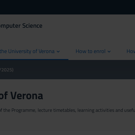
omputer Science
the University of Verona
How to enrol
How
cur
4/2025)
 of Verona
 the Programme, lecture timetables, learning activities and useful