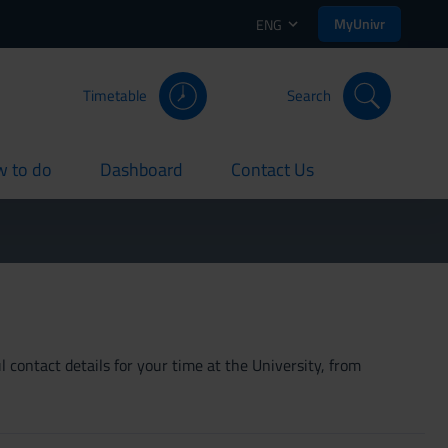
MyUnivr
ENG
Timetable
Search
 to do
Dashboard
Contact Us
rent
current
current
 contact details for your time at the University, from