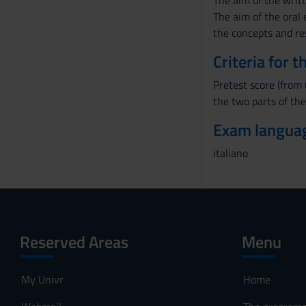
The aim of the writt
s
The aim of the oral 
e
the concepts and re
n
Criteria for 
s
o
Pretest score (from 
the two parts of the
Exam langua
italiano
Reserved Areas
Menu
My Univr
Home