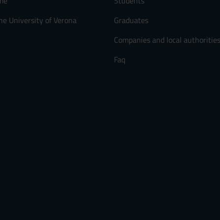
me
Students
he University of Verona
Graduates
Companies and local authoritie
Faq