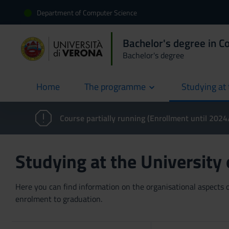
Department of Computer Science
Bachelor's degree in C
Bachelor's degree
Home
The programme
Studying at 
current
Course partially running (Enrollment until 202
Studying at the University
Here you can find information on the organisational aspects of
enrolment to graduation.