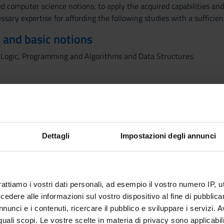
computer science notions; to apply the acquired capabilities and k
ssary expertise for affording the following studies with a sufficie
 and basic notions
 Logic, Programming and Algorithms and Data Structures.
tured in two parts. Automata and formal languages: Languages an
ges, normal forms and pushdown automata, Chomsky classification (
odels for computation: Turing machines/recursive functions/While 
lvable and unsolvable problems: the halting problem, Metaprogram
Dettagli
Impostazioni degli annunci
e, Recursion theorems and Rice's theorem, Functional reducibility
rattiamo i vostri dati personali, ad esempio il vostro numero IP, 
Visualizza la bibliografia con Leganto, strument
iografia
dere alle informazioni sul vostro dispositivo al fine di pubblica
recuperare i testi in programma d'esame in mod
nunci e i contenuti, ricercare il pubblico e sviluppare i servizi. A
hods
r quali scopi. Le vostre scelte in materia di privacy sono applicabi