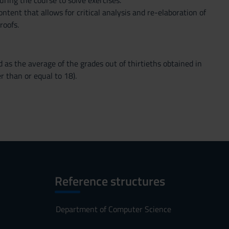
uring the course to solve exercises.
tent that allows for critical analysis and re-elaboration of
roofs.
ed as the average of the grades out of thirtieths obtained in
r than or equal to 18).
Reference structures
Department of Computer Science