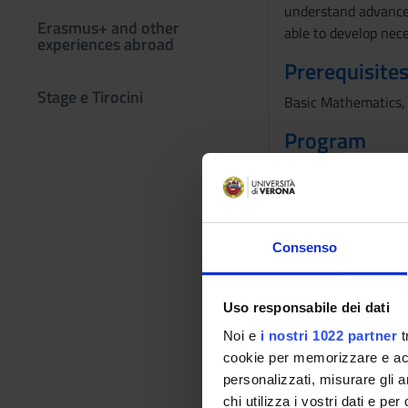
understand advanced 
Erasmus+ and other
able to develop nece
experiences abroad
Prerequisites
Stage e Tirocini
Basic Mathematics,
Program
The course is struc
Context-free langua
algorithm, Formal m
the smn theorem, So
Consenso
Recursive sets and r
Bibliography
Uso responsabile dei dati
Noi e
i nostri 1022 partner
t
Vai alla bibl
cookie per memorizzare e acce
personalizzati, misurare gli an
Didactic met
chi utilizza i vostri dati e pe