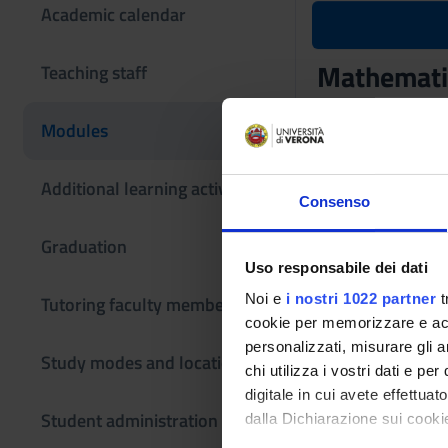
Academic calendar
Mathematic
Teaching staff
Teaching code
Modules
4S00030
The course is give
Additional learning activities
Consenso
Graduation
Uso responsabile dei dati
Noi e
i nostri 1022 partner
t
Tutoring faculty members
cookie per memorizzare e acce
personalizzati, misurare gli an
Study modes and locations
chi utilizza i vostri dati e pe
digitale in cui avete effettua
Student administration
dalla Dichiarazione sui cookie