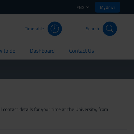
MyUnivr
ENG
Timetable
Search
 to do
Dashboard
Contact Us
rent
current
current
 contact details for your time at the University, from