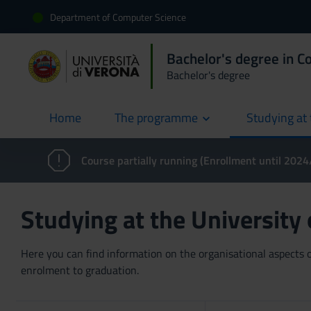
Department of Computer Science
Bachelor's degree in C
Bachelor's degree
Home
The programme
Studying at 
current
Course partially running (Enrollment until 202
Studying at the University
Here you can find information on the organisational aspects of
enrolment to graduation.