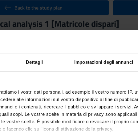
Back to the study plan
al analysis 1 [Matricole dispari]
Credits
6
n by
Mathematical analysis
(2021/2022) - Bachelor's degree in Bio
Dettagli
Impostazioni degli annunci
rattiamo i vostri dati personali, ad esempio il vostro numero IP, 
dere alle informazioni sul vostro dispositivo al fine di pubblica
nunci e i contenuti, ricercare il pubblico e sviluppare i servizi. A
r quali scopi. Le vostre scelte in materia di privacy sono applicabi
to le vostre scelte. È possibile modificare o revocare il proprio 
 o facendo clic sull'icona di attivazione della privacy.