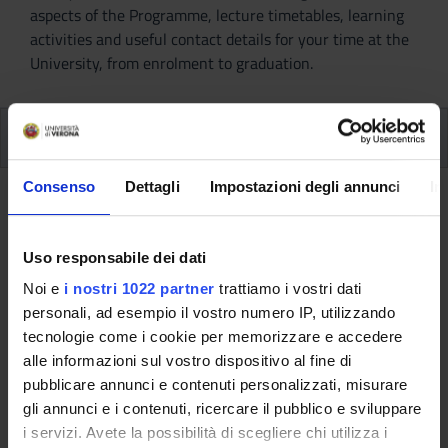
aspects of the Programme, lecture timetables, learning
activities and useful contact details for your time at the
University, from enrolment to graduation.
Modules
Consenso
Dettagli
Impostazioni degli annunci
In
Back to the study plan
Uso responsabile dei dati
Back to the modules per semester
Noi e
i nostri 1022 partner
trattiamo i vostri dati
English language competence-
personali, ad esempio il vostro numero IP, utilizzando
complete b1 level (2017/2018)
tecnologie come i cookie per memorizzare e accedere
alle informazioni sul vostro dispositivo al fine di
Teaching code
Teacher
pubblicare annunci e contenuti personalizzati, misurare
4S02845
Not yet assigned
gli annunci e i contenuti, ricercare il pubblico e sviluppare
i servizi. Avete la possibilità di scegliere chi utilizza i
Credits
Language