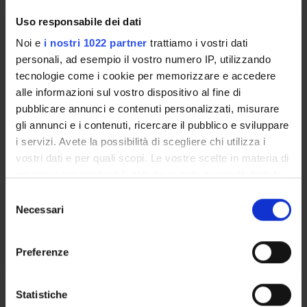
Uso responsabile dei dati
PROGETTAZIONE E VALUTAZIONE
DEI PROCESSI DI SVILUPPO
Noi e
i nostri 1022 partner
trattiamo i vostri dati
PROFESSIONALE
personali, ad esempio il vostro numero IP, utilizzando
tecnologie come i cookie per memorizzare e accedere
Crediti
alle informazioni sul vostro dispositivo al fine di
2
pubblicare annunci e contenuti personalizzati, misurare
gli annunci e i contenuti, ricercare il pubblico e sviluppare
Periodo
i servizi. Avete la possibilità di scegliere chi utilizza i
2° SEMESTRE LM PROF. SAN. 26/27
vostri dati e per quali scopi. Le vostre scelte in materia di
privacy sono applicabili solo su questa proprietà digitale
Sede
Docenti
in cui avete effettuato le vostre scelte. È possibile
S
VERONA
Non ancora assegnato
modificare o revocare il proprio consenso in qualsiasi
Necessari
e
momento dalla Dichiarazione sui cookie o facendo clic
l
Orario Lezioni
sull'icona di attivazione della privacy.
e
Preferenze
z
Con il tuo consenso, vorremmo anche:
i
raccogliere informazioni sulla tua posizione
o
Statistiche
STRUMENTI E TECNICHE DI