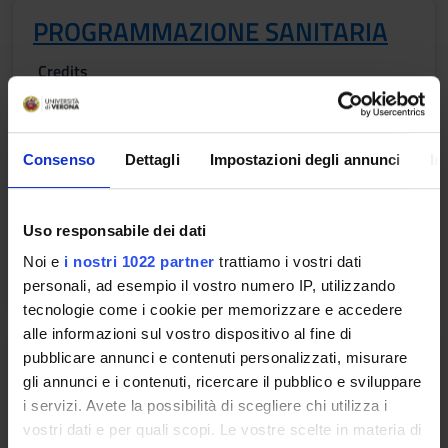
PROGRAMMAZIONE SANITARIA
Credits
2
Period
1°anno 1°semestre LMSIO
Consenso
Dettagli
Impostazioni degli annunci
In
Academic staff
Gabriele Romano
Uso responsabile dei dati
Noi e
i nostri 1022 partner
trattiamo i vostri dati
Lessons timetable
personali, ad esempio il vostro numero IP, utilizzando
tecnologie come i cookie per memorizzare e accedere
alle informazioni sul vostro dispositivo al fine di
DIRITTO DEL LAVORO
pubblicare annunci e contenuti personalizzati, misurare
gli annunci e i contenuti, ricercare il pubblico e sviluppare
Credits
i servizi. Avete la possibilità di scegliere chi utilizza i
2
vostri dati e per quali scopi. Le vostre scelte in materia di