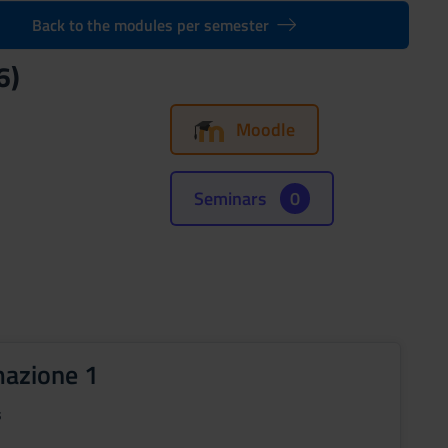
Back to the modules per semester
6)
Moodle
Seminars
0
azione 1
s