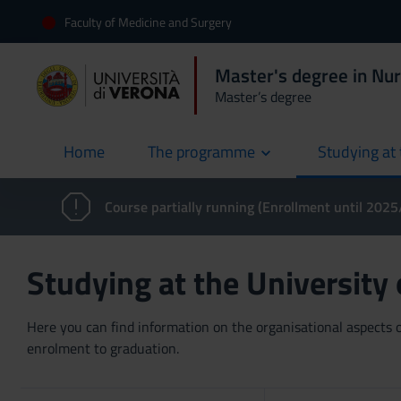
Faculty of Medicine and Surgery
Master's degree in Nur
Master’s degree
Home
The programme
Studying at 
current
Course partially running (Enrollment until 202
Studying at the University
Here you can find information on the organisational aspects of
enrolment to graduation.