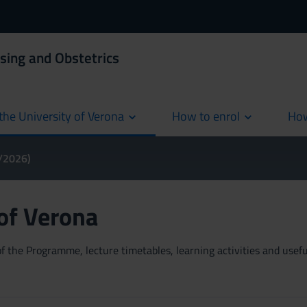
sing and Obstetrics
the University of Verona
How to enrol
How
cur
5/2026)
 of Verona
 the Programme, lecture timetables, learning activities and useful