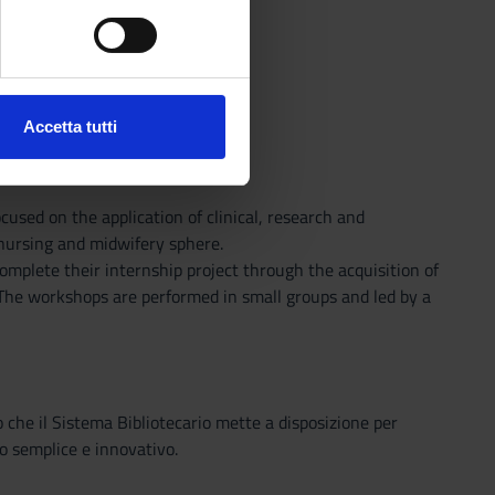
e specifiche (impronte
ezione dettagli
. Puoi
Accetta tutti
l media e per analizzare il
ostri partner che si occupano
azioni che hai fornito loro o
used on the application of clinical, research and
nursing and midwifery sphere.
omplete their internship project through the acquisition of
. The workshops are performed in small groups and led by a
o che il Sistema Bibliotecario mette a disposizione per
o semplice e innovativo.