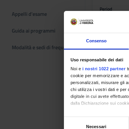
Period
Appelli d'esame
1° e 2° SEMES
Academic staf
Guida ai programmi
Laura Cunico
Consenso
Modalità e sedi di frequenza
Lessons tim
Uso responsabile dei dati
Noi e
i nostri 1022 partner
t
Managem
cookie per memorizzare e acce
personalizzati, misurare gli an
Credits
chi utilizza i vostri dati e pe
0.2
digitale in cui avete effettua
dalla Dichiarazione sui cookie
Period
1° e 2° SEMES
Con il tuo consenso, vorrem
S
raccogliere informazi
Academic staf
Necessari
e