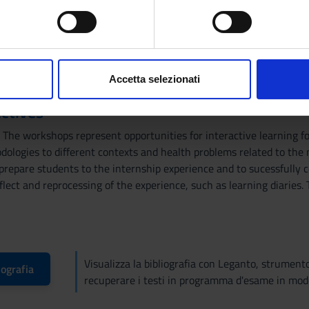
spositivo, scansionandolo attivamente alla ricerca di caratteristich
aborati i tuoi dati personali e imposta le tue preferenze nella
s
etable
consenso in qualsiasi momento dalla Dichiarazione sui cookie.
Accetta selezionati
nalizzare contenuti ed annunci, per fornire funzionalità dei socia
ctives
inoltre informazioni sul modo in cui utilizzi il nostro sito con i n
icità e social media, i quali potrebbero combinarle con altre inform
he workshops represent opportunities for interactive learning foc
lizzo dei loro servizi.
ogies to different contexts and health problems related to the 
repare students to the internship experience and to sucessfully c
lect and reprocessing of the experience, such as learning diaries
Visualizza la bibliografia con Leganto, strument
iografia
recuperare i testi in programma d'esame in mod