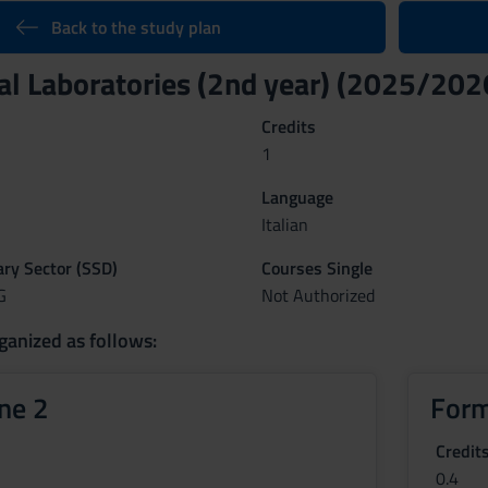
Back to the study plan
al Laboratories (2nd year) (2025/202
Credits
1
Language
Italian
nary Sector (SSD)
Courses Single
G
Not Authorized
ganized as follows:
ne 2
Form
Credit
0.4