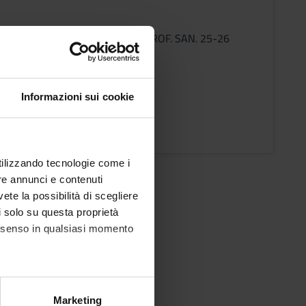
° SEMESTRE (corsi annuali) LM PROF. SAN. 25-26
ic staff
Vincenzi
Informazioni sui cookie
ons timetable
utilizzando tecnologie come i
re annunci e contenuti
vete la possibilità di scegliere
li solo su questa proprietà
consenso in qualsiasi momento
alche metro,
Marketing