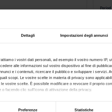
Period
TRE (corsi annuali) LM PROF. SAN. 25-26
1° e 2
f
Academ
Silvia 
Dettagli
Impostazioni degli annunci
etable
Less
rattiamo i vostri dati personali, ad esempio il vostro numero IP, 
ent 2
dere alle informazioni sul vostro dispositivo al fine di pubblica
nunci e i contenuti, ricercare il pubblico e sviluppare i servizi. A
r quali scopi. Le vostre scelte in materia di privacy sono applicabi
to le vostre scelte. È possibile modificare o revocare il proprio 
 o facendo clic sull'icona di attivazione della privacy.
TRE (corsi annuali) LM PROF. SAN. 25-26
mo anche:
oni sulla tua posizione geografica, con un'approssimazione di qu
f
Preferenze
Statistiche