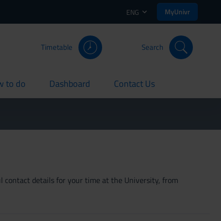
MyUnivr
ENG
Timetable
Search
 to do
Dashboard
Contact Us
rent
current
current
 contact details for your time at the University, from