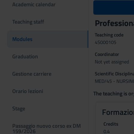
Academic calendar
Profession
Teaching staff
Teaching code
Modules
4S000105
Coordinator
Graduation
Not yet assigned
Gestione carriere
Scientific Discipli
MED/45 - NURSIN
Orario lezioni
The teaching is or
Stage
Formazio
Credits
Passaggio nuovo corso ex DM
159/2026
0.4