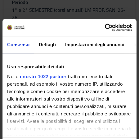
Periodo
1° e 2° SEMESTRE (corsi annuali) LM PROF. SAN. 25-
26
Docenti
Laura Cunico
Consenso
Dettagli
Impostazioni degli annunci
In
Orario Lezioni
Uso responsabile dei dati
Noi e
i nostri 1022 partner
trattiamo i vostri dati
Formazione 1
personali, ad esempio il vostro numero IP, utilizzando
tecnologie come i cookie per memorizzare e accedere
Crediti
alle informazioni sul vostro dispositivo al fine di
0,4
pubblicare annunci e contenuti personalizzati, misurare
gli annunci e i contenuti, ricercare il pubblico e sviluppare
Periodo
i servizi. Avete la possibilità di scegliere chi utilizza i
1° e 2° SEMESTRE (corsi annuali) LM PROF. SAN. 25-
vostri dati e per quali scopi. Le vostre scelte in materia di
26
privacy sono applicabili solo su questa proprietà digitale